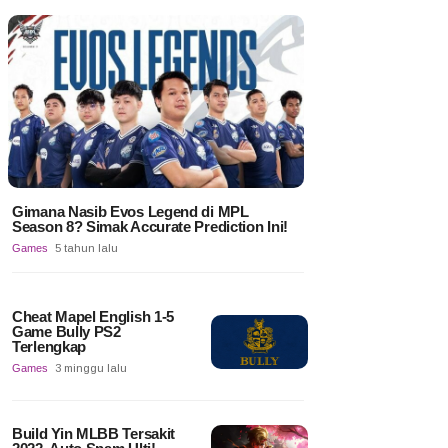
Gimana Nasib Evos Legend di MPL
Season 8? Simak Accurate Prediction Ini!
Games
5 tahun lalu
Cheat Mapel English 1-5
Game Bully PS2
Terlengkap
Games
3 minggu lalu
Build Yin MLBB Tersakit