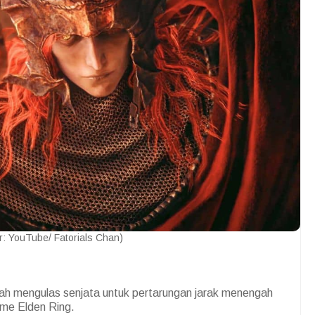
: YouTube/ Fatorials Chan)
h mengulas senjata untuk pertarungan jarak menengah
ame Elden Ring.