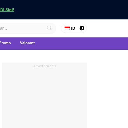
i Sini!
ID
Promo
Valorant
Advertisements