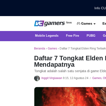
Info C
Dapatkan Berita Games Terbaru Ha
News
Es
VCGamers News
Games
Mobile Legends
Free Fire
PUBG
G
Beranda
›
Games
›
Daftar 7 Tongkat Elden Ring Terba
Daftar 7 Tongkat Elden
Mendapatnya
Tongkat adalah salah satu senjata di game Elde
Inggit Virgiawan
9:15, 12 Agustus 24
Games
,
Ot
/