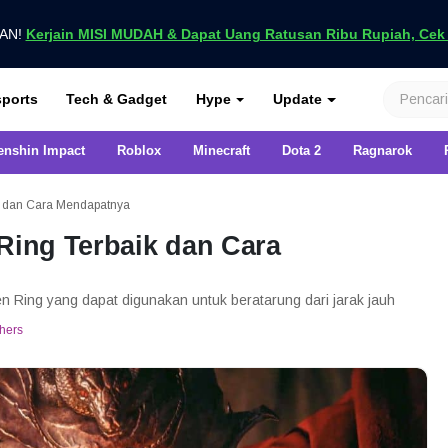
UAN!
Kerjain MISI MUDAH & Dapat Uang Ratusan Ribu Rupiah, Cek D
nya di VCGamers
ports
Tech & Gadget
Hype
Update
enshin Impact
Roblox
Minecraft
Dota 2
Ragnarok
ik dan Cara Mendapatnya
 Ring Terbaik dan Cara
n Ring yang dapat digunakan untuk beratarung dari jarak jauh
hers