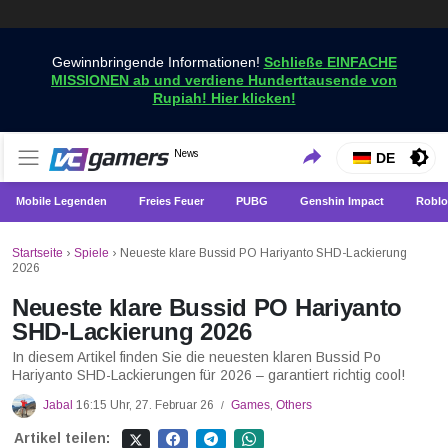
Gewinnbringende Informationen!
Schließe EINFACHE
MISSIONEN ab und verdiene Hunderttausende von
Rupiah! Hier klicken!
Holen Sie sich die neuesten Spielnachrichten nur bei
News
VCGamers-Neuigkeiten
DE
VCGamers
Mobile Legenden
Freies Feuer
PUBG
Genshin Impact
Roblo
Startseite
›
Spiele
›
Neueste klare Bussid PO Hariyanto SHD-Lackierung
2026
Neueste klare Bussid PO Hariyanto
SHD-Lackierung 2026
In diesem Artikel finden Sie die neuesten klaren Bussid Po
Hariyanto SHD-Lackierungen für 2026 – garantiert richtig cool!
Jabal
16:15 Uhr, 27. Februar 26
Games
,
Others
/
Artikel teilen: