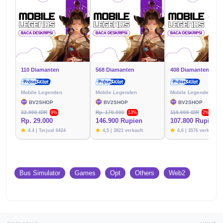
110 Diamanten
568 Diamanten
408 Diamanten
Mobile Legenden
Mobile Legenden
Mobile Legenden
BV2SHOP
BV2SHOP
BV2SHOP
32.000 IDR
Rp. 170.000
110.000 IDR
9%
13%
2%
Rp. 29.000
146.900 Rupien
107.800 Rupien
4.4 | Terjual 6424
4,5 | 3821 verkauft
4,6 | 3576 verkauft
Bus Simulator
Games
Opt
Others
Web2