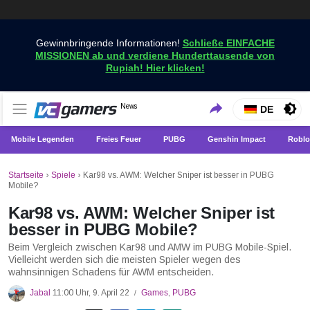
Gewinnbringende Informationen!
Schließe EINFACHE
MISSIONEN ab und verdiene Hunderttausende von
Rupiah! Hier klicken!
Holen Sie sich die neuesten Spielnachrichten nur bei
News
VCGamers-Neuigkeiten
DE
VCGamers
Mobile Legenden
Freies Feuer
PUBG
Genshin Impact
Roblo
Startseite
›
Spiele
›
Kar98 vs. AWM: Welcher Sniper ist besser in PUBG
Mobile?
Kar98 vs. AWM: Welcher Sniper ist
besser in PUBG Mobile?
Beim Vergleich zwischen Kar98 und AMW im PUBG Mobile-Spiel.
Vielleicht werden sich die meisten Spieler wegen des
wahnsinnigen Schadens für AWM entscheiden.
Jabal
11:00 Uhr, 9. April 22
Games
,
PUBG
/