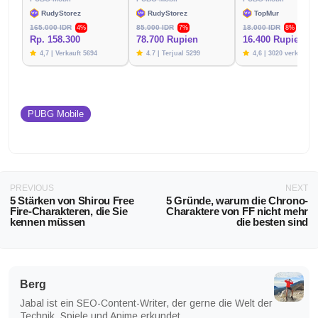
RudyStorez
RudyStorez
TopMur
165.000 IDR
85.000 IDR
18.000 IDR
4%
7%
8%
Rp. 158.300
78.700 Rupien
16.400 Rupien
4,7 | Verkauft 5694
4.7 | Terjual 5299
4,6 | 3020 verkauft
PUBG Mobile
PREVIOUS
NEXT
5 Stärken von Shirou Free
5 Gründe, warum die Chrono-
Fire-Charakteren, die Sie
Charaktere von FF nicht mehr
kennen müssen
die besten sind
Berg
Jabal ist ein SEO-Content-Writer, der gerne die Welt der
Technik, Spiele und Anime erkundet.