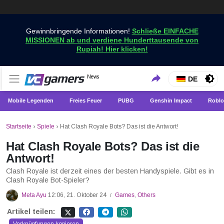
Gewinnbringende Informationen!
Schließe EINFACHE
MISSIONEN ab und verdiene Hunderttausende von
Rupiah! Hier klicken!
Holen Sie sich die neuesten Spielnachrichten nur bei
News
VCGamers-Neuigkeiten
DE
VCGamers
Mobile Legenden
Freies Feuer
PUBG
Genshin Impact
Roblo
Startseite
›
Spiele
›
Hat Clash Royale Bots? Das ist die Antwort!
Hat Clash Royale Bots? Das ist die
Antwort!
Clash Royale ist derzeit eines der besten Handyspiele. Gibt es in
Clash Royale Bot-Spieler?
Meta Ayu
12:06, 21. Oktober 24
Games
,
Others
/
Artikel teilen: