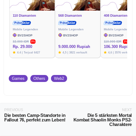
110 Diamanten
568 Diamanten
408 Diamanten
Mobile Legenden
Mobile Legenden
Mobile Legenden
BV2SHOP
BV2SHOP
BV2SHOP
32.000 IDR
110.000 IDR
9%
3%
Rp. 29.000
9.000.000 Rupiah
106.300 Rupien
4.4 | Terjual 6427
4,5 | 3821 verkauft
4,6 | 3576 verkauft
Games
Others
Web2
PREVIOUS
NEXT
Die besten Camp-Standorte in
Die 5 stärksten Mortal
Fallout 76, perfekt zum Leben!
Kombat Shaolin Monks PS2-
Charaktere