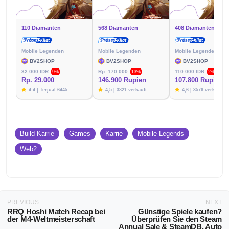
110 Diamanten
568 Diamanten
408 Diamanten
Mobile Legenden
Mobile Legenden
Mobile Legenden
BV2SHOP
BV2SHOP
BV2SHOP
32.000 IDR
Rp. 170.000
110.000 IDR
9%
13%
2%
Rp. 29.000
146.900 Rupien
107.800 Rupien
4.4 | Terjual 6445
4,5 | 3821 verkauft
4,6 | 3576 verkauft
Build Karrie
Games
Karrie
Mobile Legends
Web2
PREVIOUS
NEXT
RRQ Hoshi Match Recap bei
Günstige Spiele kaufen?
der M4-Weltmeisterschaft
Überprüfen Sie den Steam
Annual Sale & SteamDB, Auto