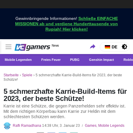
Gewinnbringende Informationen!
Schließe EINFACHE
MISSIONEN ab und verdiene Hunderttausende von
Rupiah! Hier klicken!
Holen Sie sich die neuesten Spielnachrichten nur bei
News
VCGamers-Neuigkeiten
DE
VCGamers
Mobile Legenden
Freies Feuer
PUBG
Genshin Impact
Roblo
Startseite
›
Spiele
›
5 schmerzhafte Karrie-Build-Items für 2023, der beste
Schütze!
5 schmerzhafte Karrie-Build-Items für
2023, der beste Schütze!
Karrie ist eine Schütze, die gegen Panzerhelden sehr effektiv ist.
Mit dem richtigen Körperbau kann Karrie zur Heldin mit dem
schlechtesten Schützen werden.
Rafli Ramadhana
14:38 Uhr, 3. Januar 23
Games
,
Mobile Legends
/