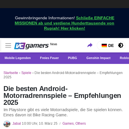
Gewinnbringende Informationen!
Schließe EINFACHE
MISSIONEN ab und verdiene Hunderttausende von
Rupiah! Hier klicken!
Holen Sie sich die neuesten Spielnachrichten nur bei
News
VCGamers-Neuigkeiten
DE
VCGamers
Mobile Legenden
Freies Feuer
PUBG
Genshin Impact
Roblo
Startseite
›
Spiele
›
Die besten Android-Motorradrennspiele – Empfehlungen
2025
Die besten Android-
Motorradrennspiele – Empfehlungen
2025
Im Playstore gibt es viele Motorradspiele, die Sie spielen können.
Eines davon ist Bike Racing Game.
Jabal
10:00 Uhr, 10. März 25
Games
,
Others
/