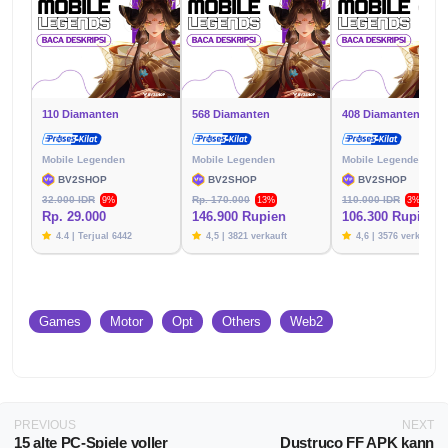
110 Diamanten
568 Diamanten
408 Diamanten
Mobile Legenden
Mobile Legenden
Mobile Legenden
BV2SHOP
BV2SHOP
BV2SHOP
32.000 IDR
Rp. 170.000
110.000 IDR
9%
13%
3%
Rp. 29.000
146.900 Rupien
106.300 Rupien
4.4 | Terjual 6442
4,5 | 3821 verkauft
4,6 | 3576 verkauft
Games
Motor
Opt
Others
Web2
PREVIOUS
NEXT
15 alte PC-Spiele voller
Dustruco FF APK kann