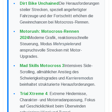
Dirt Bike Unchained
Die Herausforderungen
steiler Strecken, speziell angefertigter
Fahrzeuge und der Fortschritt erhöhen die
Gewinnchancen bei Motocross-Rennen.
Motorush: Motocross-Rennen
2024
Moderne Grafik, reaktionsschnelle
Steuerung, Modus
Mehrspieler
und
anspruchsvolle Strecken mit Motor-
Upgrades.
Mad Skills Motocross 3
Intensives Side-
Scrolling, allmählicher Anstieg des
Schwierigkeitsgrades und
Karrieremodus
beinhaltet strukturierte Herausforderungen.
Trial Xtreme 4
: Extreme Hindernisse,
Charakter- und Motorradanpassung, Fokus
auf Geschicklichkeit beim Überwinden