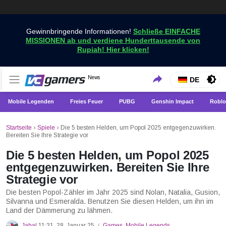
Gewinnbringende Informationen!
Schließe EINFACHE
MISSIONEN ab und verdiene Hunderttausende von
Rupiah! Hier klicken!
Holen Sie sich die neuesten Spielnachrichten nur bei
News
VCGamers-Neuigkeiten
DE
VCGamers
Mobile Legenden
Freies Feuer
PUBG
Genshin Impact
Roblo
Startseite
›
Spiele
›
Die 5 besten Helden, um Popol 2025 entgegenzuwirken.
Bereiten Sie Ihre Strategie vor
Die 5 besten Helden, um Popol 2025
entgegenzuwirken. Bereiten Sie Ihre
Strategie vor
Die besten Popol-Zähler im Jahr 2025 sind Nolan, Natalia, Gusion,
Silvanna und Esmeralda. Benutzen Sie diesen Helden, um ihn im
Land der Dämmerung zu lähmen.
Jabal
11:31, 28. Januar 25
Games
,
Mobile Legends
/