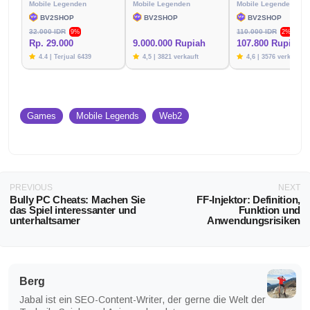
Mobile Legenden
Mobile Legenden
Mobile Legenden
BV2SHOP
BV2SHOP
BV2SHOP
32.000 IDR
110.000 IDR
9%
2%
Rp. 29.000
9.000.000 Rupiah
107.800 Rupien
4.4 | Terjual 6439
4,5 | 3821 verkauft
4,6 | 3576 verkauft
Games
Mobile Legends
Web2
PREVIOUS
NEXT
Bully PC Cheats: Machen Sie
FF-Injektor: Definition,
das Spiel interessanter und
Funktion und
unterhaltsamer
Anwendungsrisiken
Berg
Jabal ist ein SEO-Content-Writer, der gerne die Welt der