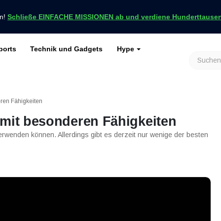
en!
Schließe EINFACHE MISSIONEN ab und verdiene Hunderttausend
ports
Technik und Gadgets
Hype
achrichten nur bei VCGamers
keiten
Genshin Impact
Roblox
Minecraft
Dota 2
Ragnarök
ren Fähigkeiten
 mit besonderen Fähigkeiten
 verwenden können. Allerdings gibt es derzeit nur wenige der besten