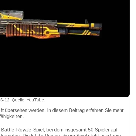
S-12. Quelle: YouTube.
oft übersehen werden. In diesem Beitrag erfahren Sie mehr
fähigkeiten.
es Battle-Royale-Spiel, bei dem insgesamt 50 Spieler auf
 kämpfen. Die letzte Person, die im Spiel steht, wird zum