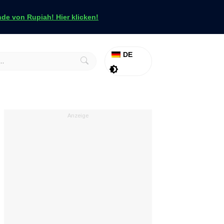
e von Rupiah! Hier klicken!
DE
Aktion
Tapfer
Anzeige