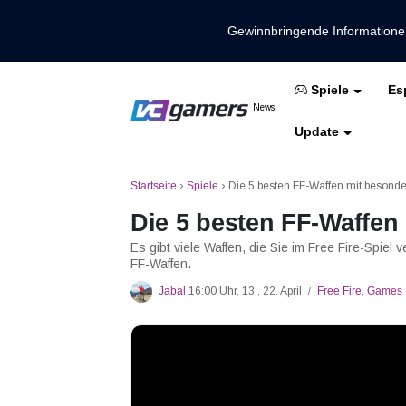
Gewinnbringende Information
Es
Spiele
Holen Sie sich die neuesten Spieln
News
VCGamers-Neuig
Update
Mobile Legenden
Freies Feuer
PUBG
Startseite
›
Spiele
›
Die 5 besten FF-Waffen mit besonde
Die 5 besten FF-Waffen
Es gibt viele Waffen, die Sie im Free Fire-Spiel
FF-Waffen.
Jabal
16:00 Uhr, 13., 22. April
Free Fire
,
Games
/