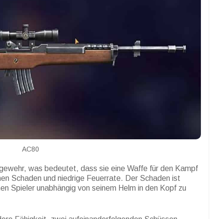
AC80
gewehr, was bedeutet, dass sie eine Waffe für den Kampf
hohen Schaden und niedrige Feuerrate. Der Schaden ist
nen Spieler unabhängig von seinem Helm in den Kopf zu