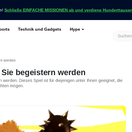
en!
Schließe EINFACHE MISSIONEN ab und verdiene Hunderttausend
ports
Technik und Gadgets
Hype
achrichten nur bei VCGamers
keiten
Genshin Impact
Roblox
Minecraft
Dota 2
Ragnarök
ern werden
 Sie begeistern werden
 werden. Dieses Spiel ist für diejenigen unter Ihnen geeignet, die
chten mögen.