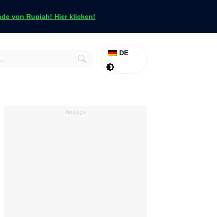
e von Rupiah! Hier klicken!
DE
Aktion
Tapfer
Anzeige