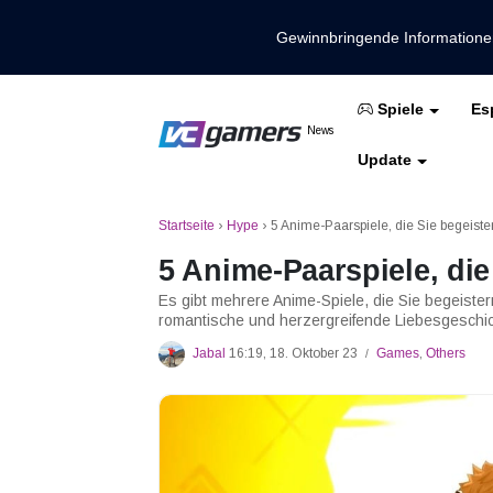
Gewinnbringende Information
Es
Spiele
Holen Sie sich die neuesten Spieln
News
VCGamers-Neuig
Update
Mobile Legenden
Freies Feuer
PUBG
Startseite
›
Hype
›
5 Anime-Paarspiele, die Sie begeist
5 Anime-Paarspiele, die
Es gibt mehrere Anime-Spiele, die Sie begeistern
romantische und herzergreifende Liebesgeschi
Jabal
16:19, 18. Oktober 23
Games
,
Others
/