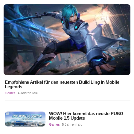
Empfohlene Artikel für den neuesten Build Ling in Mobile
Legends
Games
4 Jahren lalu
WOW! Hier kommt das neuste PUBG
Mobile 1.5 Update
Games
5 Jahren lalu