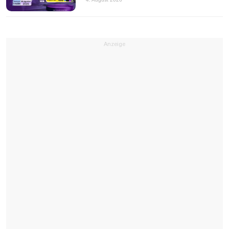
Anzeige