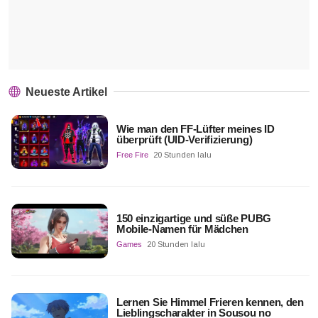
Neueste Artikel
Wie man den FF-Lüfter meines ID
überprüft (UID-Verifizierung)
Free Fire
20 Stunden lalu
150 einzigartige und süße PUBG
Mobile-Namen für Mädchen
Games
20 Stunden lalu
Lernen Sie Himmel Frieren kennen, den
Lieblingscharakter in Sousou no