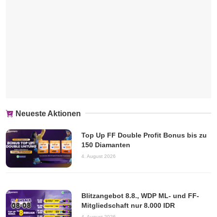
Neueste Aktionen
Top Up FF Double Profit Bonus bis zu
150 Diamanten
4. August 2026
Blitzangebot 8.8., WDP ML- und FF-
Mitgliedschaft nur 8.000 IDR
4. August 2026