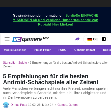
Gewinnbringende Informationen!
Schließe EINFACHE
MISSIONEN ab und verdiene Hunderttausende von
Rupiah! Hier klicken!
Holen Sie sich die neuesten Spielnachrichten nur bei
News
VCGamers-Neuigkeiten
DE
VCGamers
Mobile Legenden
Freies Feuer
PUBG
Genshin Impact
Roblo
Startseite
›
Spiele
›
5 Empfehlungen für die besten Android-Schachspiele aller
Zeiten!
5 Empfehlungen für die besten
Android-Schachspiele aller Zeiten!
Viele Menschen verbringen nicht nur ihre Freizeit, sondern spielen
auch Schachspiele auf Android, mit dem Ziel, ihre Fähigkeiten und
ihr Denkvermögen zu verbessern.
Dimas Putra
12:02, 28. März 24
Games
,
Others
/