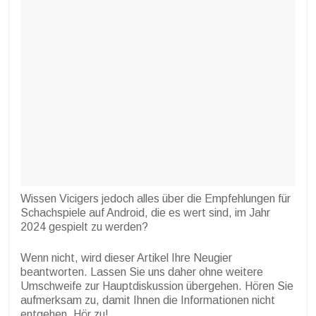
Wissen Vicigers jedoch alles über die Empfehlungen für
Schachspiele auf Android, die es wert sind, im Jahr
2024 gespielt zu werden?
Wenn nicht, wird dieser Artikel Ihre Neugier
beantworten. Lassen Sie uns daher ohne weitere
Umschweife zur Hauptdiskussion übergehen. Hören Sie
aufmerksam zu, damit Ihnen die Informationen nicht
entgehen. Hör zu!