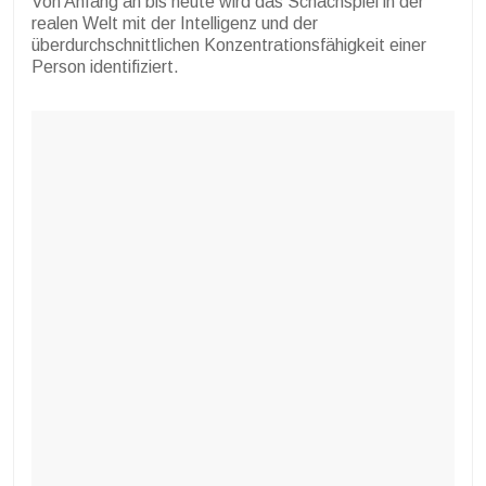
Von Anfang an bis heute wird das Schachspiel in der
realen Welt mit der Intelligenz und der
überdurchschnittlichen Konzentrationsfähigkeit einer
Person identifiziert.