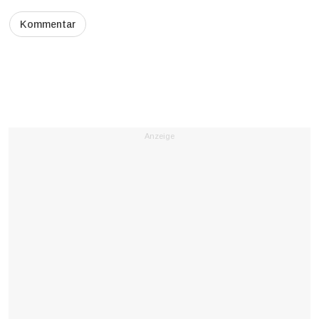
Anzeige