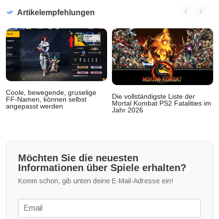
Artikelempfehlungen
Coole, bewegende, gruselige
Die vollständigste Liste der
FF-Namen, können selbst
Mortal Kombat PS2 Fatalities im
angepasst werden
Jahr 2026
Möchten Sie die neuesten
Informationen über Spiele erhalten?
Komm schon, gib unten deine E-Mail-Adresse ein!