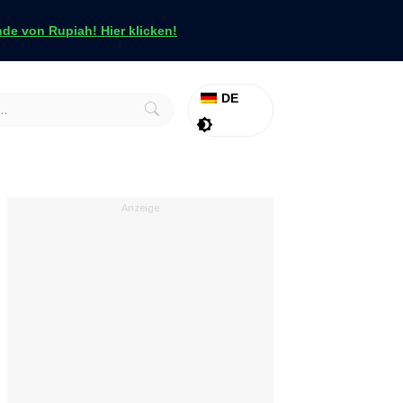
e von Rupiah! Hier klicken!
DE
Aktion
Tapfer
Anzeige