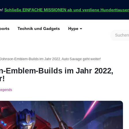
en!
Schließe EINFACHE MISSIONEN ab und verdiene Hunderttausend
ports
Technik und Gadgets
Hype
achrichten nur bei VCGamers
keiten
Genshin Impact
Roblox
Minecraft
Dota 2
Ragnarök
Johnson-Emblem-Builds im Jahr 2022, Auto Savage geht weiter!
n-Emblem-Builds im Jahr 2022,
r!
Legends