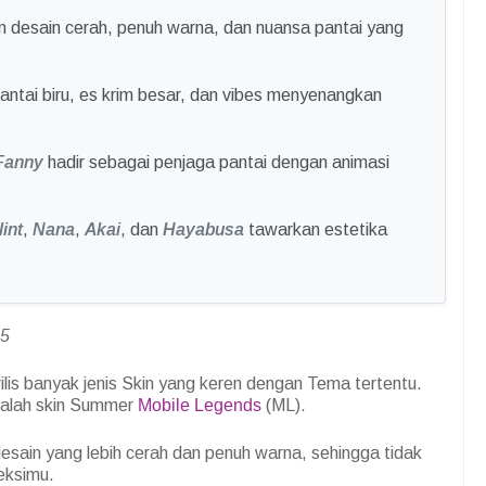
n desain cerah, penuh warna, dan nuansa pantai yang
pantai biru, es krim besar, dan vibes menyenangkan
Fanny
hadir sebagai penjaga pantai dengan animasi
lint
,
Nana
,
Akai
, dan
Hayabusa
tawarkan estetika
25
rilis banyak jenis Skin yang keren dengan Tema tertentu.
dalah skin Summer
Mobile Legends
(ML).
sain yang lebih cerah dan penuh warna, sehingga tidak
leksimu.