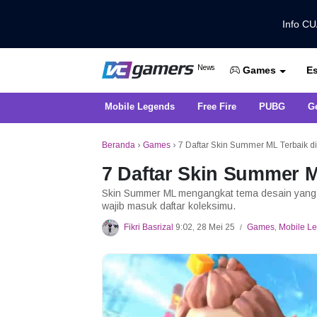
Info C
Dapatkan Berita Games Terbaru Ha
News
Es
VCGamers News
Games
Mobile Legends
Free Fire
PUBG
G
Beranda
›
Games
›
7 Daftar Skin Summer ML Terbaik d
7 Daftar Skin Summer M
Skin Summer ML mengangkat tema desain yang l
wajib masuk daftar koleksimu.
Fikri Basrizal
9:02, 28 Mei 25
Games
,
Mobile L
/