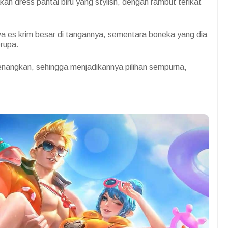
n dress pantai biru yang stylish, dengan rambut terikat
awa es krim besar di tangannya, sementara boneka yang dia
erupa.
yenangkan, sehingga menjadikannya pilihan sempurna,