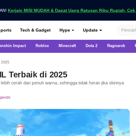
UAN!
Kerjain MISI MUDAH & Dapat Uang Ratusan Ribu Rupiah, Cek D
nya di VCGamers
ports
Tech & Gadget
Hype
Update
enshin Impact
Roblox
Minecraft
Dota 2
Ragnarok
i 2025
L Terbaik di 2025
ebih cerah dan penuh warna, sehingga tidak heran jika skinnya
egends