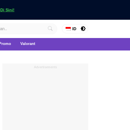
i Sini!
ID
Promo
Valorant
Advertisements