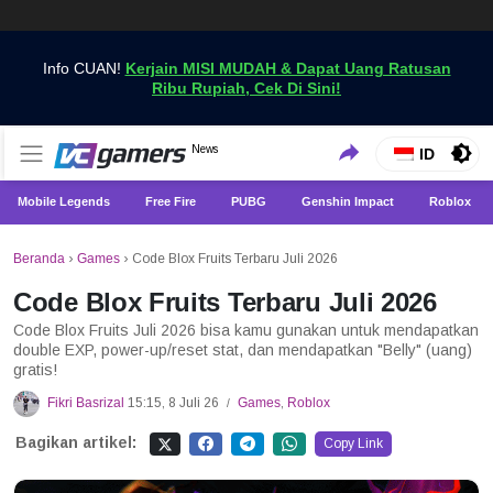
Info CUAN!
Kerjain MISI MUDAH & Dapat Uang Ratusan
Ribu Rupiah, Cek Di Sini!
Dapatkan Berita Games Terbaru Hanya di VCGamers
News
VCGamers News
ID
Mobile Legends
Free Fire
PUBG
Genshin Impact
Roblox
Beranda
›
Games
›
Code Blox Fruits Terbaru Juli 2026
Code Blox Fruits Terbaru Juli 2026
Code Blox Fruits Juli 2026 bisa kamu gunakan untuk mendapatkan
double EXP, power-up/reset stat, dan mendapatkan "Belly" (uang)
gratis!
Fikri Basrizal
15:15, 8 Juli 26
Games
,
Roblox
/
Bagikan artikel:
Copy Link