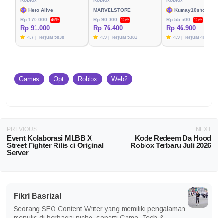
Roblox
Roblox
Roblox
Hero Alive
MARVELSTORE
Kumay10shop
Rp 170.000
Rp 90.000
Rp 55.500
46%
15%
15%
Rp 91.000
Rp 76.400
Rp 46.900
4.7 | Terjual 5838
4.9 | Terjual 5381
4.9 | Terjual 4003
Games
Opt
Roblox
Web2
PREVIOUS
NEXT
Event Kolaborasi MLBB X
Kode Redeem Da Hood
Street Fighter Rilis di Original
Roblox Terbaru Juli 2026
Server
Fikri Basrizal
Seorang SEO Content Writer yang memiliki pengalaman
menulis di berbagai niche, seperti Game, Tech &