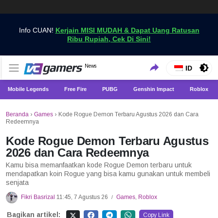
Info CUAN!
Kerjain MISI MUDAH & Dapat Uang Ratusan
Ribu Rupiah, Cek Di Sini!
Dapatkan Berita Games Terbaru Hanya di VCGamers
News
VCGamers News
ID
Mobile Legends
Free Fire
PUBG
Genshin Impact
Roblox
Beranda
›
Games
›
Kode Rogue Demon Terbaru Agustus 2026 dan Cara
Redeemnya
Kode Rogue Demon Terbaru Agustus
2026 dan Cara Redeemnya
Kamu bisa memanfaatkan kode Rogue Demon terbaru untuk
mendapatkan koin Rogue yang bisa kamu gunakan untuk membeli
senjata
Fikri Basrizal
11:45, 7 Agustus 26
Games
,
Roblox
/
Bagikan artikel:
Copy Link