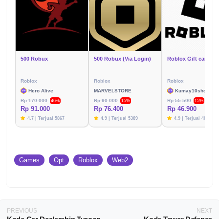
500 Robux
500 Robux (Via Login)
Roblox
Roblox
Roblox
Hero Alive
MARVELSTORE
Kumay10shop
Rp 170.000
Rp 90.000
Rp 55.500
46%
15%
15%
Rp 91.000
Rp 76.400
Rp 46.900
4.7 | Terjual 5867
4.9 | Terjual 5389
4.9 | Terjual 4003
Games
Opt
Roblox
Web2
PREVIOUS
NEXT