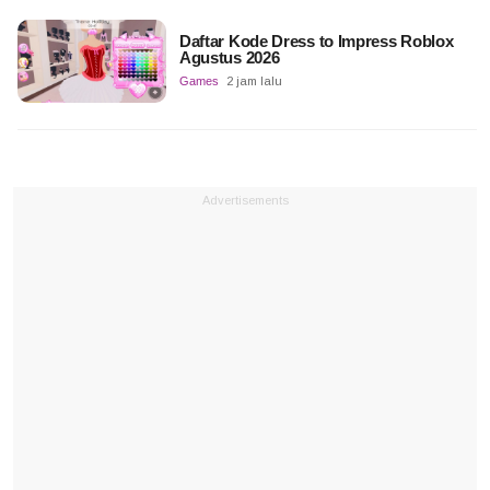
Daftar Kode Dress to Impress Roblox
Agustus 2026
Games
2 jam lalu
Advertisements