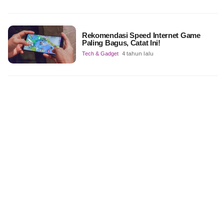
Rekomendasi Speed Internet Game
Paling Bagus, Catat Ini!
Tech & Gadget
4 tahun lalu