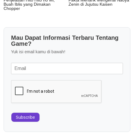
Buah Iblis yang Dimakan
Zenin di Jujutsu Kaisen
Chopper
Mau Dapat Informasi Terbaru Tentang
Game?
Yuk isi email kamu di bawah!
Subscribe