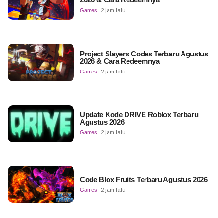
Games
2 jam lalu
Project Slayers Codes Terbaru Agustus
2026 & Cara Redeemnya
Games
2 jam lalu
Update Kode DRIVE Roblox Terbaru
Agustus 2026
Games
2 jam lalu
Code Blox Fruits Terbaru Agustus 2026
Games
2 jam lalu