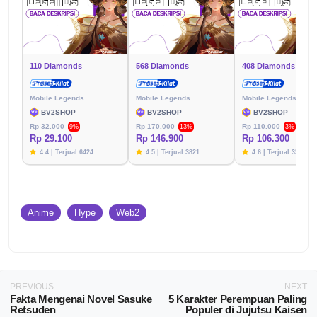
110 Diamonds
568 Diamonds
408 Diamonds
Mobile Legends
Mobile Legends
Mobile Legends
BV2SHOP
BV2SHOP
BV2SHOP
Rp 32.000
Rp 170.000
Rp 110.000
9%
13%
3%
Rp 29.100
Rp 146.900
Rp 106.300
4.4 | Terjual 6424
4.5 | Terjual 3821
4.6 | Terjual 3576
Anime
Hype
Web2
PREVIOUS
NEXT
Fakta Mengenai Novel Sasuke
5 Karakter Perempuan Paling
Retsuden
Populer di Jujutsu Kaisen