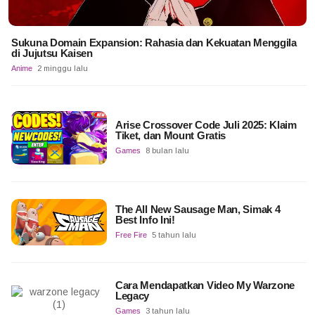
Sukuna Domain Expansion: Rahasia dan Kekuatan Menggila
di Jujutsu Kaisen
Anime
2 minggu lalu
Arise Crossover Code Juli 2025: Klaim
Tiket, dan Mount Gratis
Games
8 bulan lalu
The All New Sausage Man, Simak 4
Best Info Ini!
Free Fire
5 tahun lalu
Cara Mendapatkan Video My Warzone
Legacy
Games
3 tahun lalu