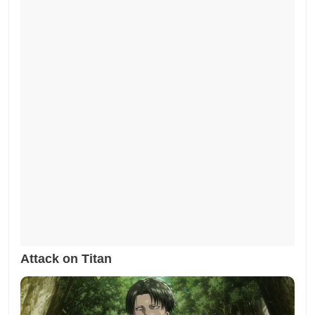
Attack on Titan