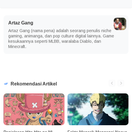
Artaz Gang
Artaz Gang (nama pena) adalah seorang penulis niche
gaming, animanga, dan pop culture digital lainnya. Game
kesukaannya seperti MLBB, waralaba Diablo, dan
Minecraft.
Rekomendasi Artikel
Penjelasan Hito Hito no Mi,
Fakta Menarik Mengenai Naoya