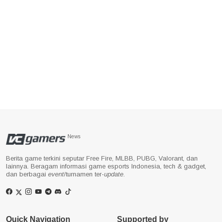
News
Berita game terkini seputar Free Fire, MLBB, PUBG, Valorant, dan
lainnya. Beragam informasi game esports Indonesia, tech & gadget,
dan berbagai
event
/turnamen ter-
update
.
Quick Navigation
Supported by