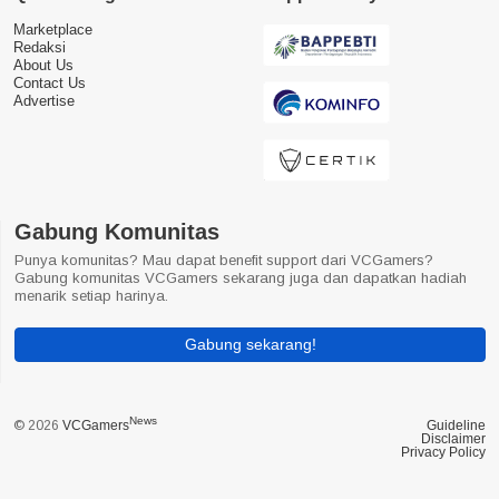
Marketplace
Redaksi
About Us
Contact Us
Advertise
Gabung Komunitas
Punya komunitas? Mau dapat benefit support dari VCGamers?
Gabung komunitas VCGamers sekarang juga dan dapatkan hadiah
menarik setiap harinya.
Gabung sekarang!
News
© 2026
VCGamers
Guideline
Disclaimer
Privacy Policy