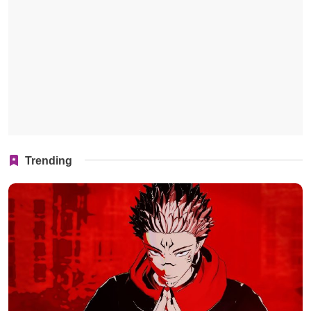
Trending