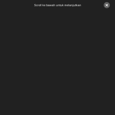
×
Scroll ke bawah untuk melanjutkan