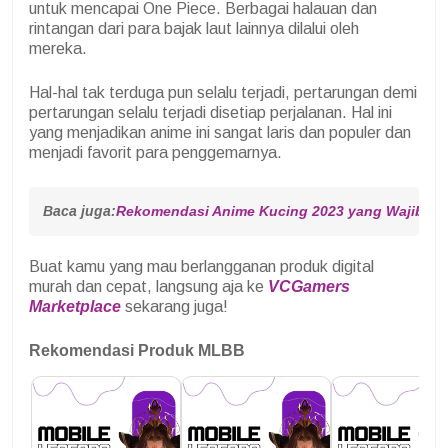
untuk mencapai One Piece. Berbagai halauan dan
rintangan dari para bajak laut lainnya dilalui oleh
mereka.
Hal-hal tak terduga pun selalu terjadi, pertarungan demi
pertarungan selalu terjadi disetiap perjalanan. Hal ini
yang menjadikan anime ini sangat laris dan populer dan
menjadi favorit para penggemarnya.
Baca juga:
Rekomendasi Anime Kucing 2023 yang Wajib Di
Buat kamu yang mau berlangganan produk digital
murah dan cepat, langsung aja ke
VCGamers
Marketplace
sekarang juga!
Rekomendasi Produk MLBB