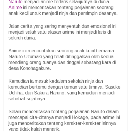
Naruto
menjadi anime terlaris selanjutnya di dunia.
Anime
ini menceritakan tentang perjalanan seorang
anak kecil untuk menjadi ninja dan pemimpin desanya.
Jalan cerita yang sering menyentuh dan emosional ini
menjadi salah satu alasan anime ini menjadi laris di
seluruh dunia.
Anime ini menceritakan seorang anak kecil bernama
Naruto Uzumaki yang telah ditinggalkan oleh kedua
mendiang orang tuanya dan tinggal sebatang kara di
desa Konohagakure.
Kemudian ia masuk kedalam sekolah ninja dan
kemudian bertemu dengan teman satu timnya, Sasuke
Uchiha, dan Sakura Haruno, yang kemudian menjadi
sahabat sejatinya.
Selain menceritakan tentang perjalanan Naruto dalam
mencapai cita-citanya menjadi Hokage, pada anime ini
juga menceritakan tentang karakter-karakter lainnya
yang tidak kalah menarik.