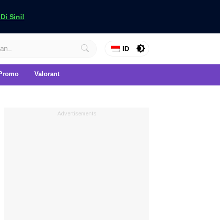
i Sini!
ID
Promo
Valorant
Advertisements