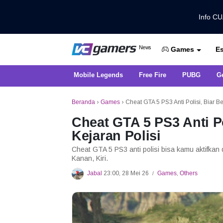
Info C
Dapatkan Berita Games Terbaru Ha
News
Es
VCGamers News
Games
Mobile Legends
Free Fire
PUBG
G
Beranda
›
Games
›
Cheat GTA 5 PS3 Anti Polisi, Biar B
Cheat GTA 5 PS3 Anti Po
Kejaran Polisi
Cheat GTA 5 PS3 anti polisi bisa kamu aktifkan 
Kanan, Kiri.
Jabal
23:00, 28 Mei 26
Games
,
Others
/