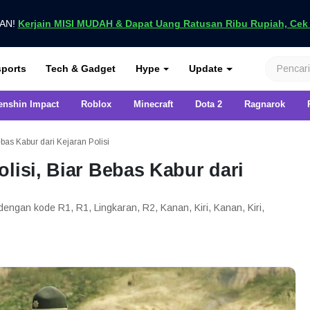
UAN!
Kerjain MISI MUDAH & Dapat Uang Ratusan Ribu Rupiah, Cek D
nya di VCGamers
ports
Tech & Gadget
Hype
Update
enshin Impact
Roblox
Minecraft
Dota 2
Ragnarok
ebas Kabur dari Kejaran Polisi
lisi, Biar Bebas Kabur dari
dengan kode R1, R1, Lingkaran, R2, Kanan, Kiri, Kanan, Kiri,