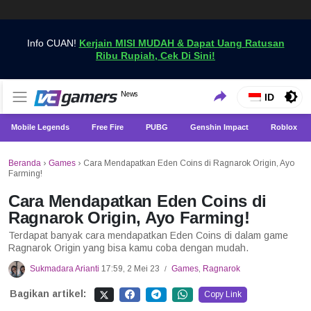
Info CUAN!
Kerjain MISI MUDAH & Dapat Uang Ratusan
Ribu Rupiah, Cek Di Sini!
Dapatkan Berita Games Terbaru Hanya di VCGamers
News
VCGamers News
ID
Mobile Legends
Free Fire
PUBG
Genshin Impact
Roblox
Beranda
›
Games
›
Cara Mendapatkan Eden Coins di Ragnarok Origin, Ayo
Farming!
Cara Mendapatkan Eden Coins di
Ragnarok Origin, Ayo Farming!
Terdapat banyak cara mendapatkan Eden Coins di dalam game
Ragnarok Origin yang bisa kamu coba dengan mudah.
Sukmadara Arianti
17:59, 2 Mei 23
Games
,
Ragnarok
/
Bagikan artikel:
Copy Link