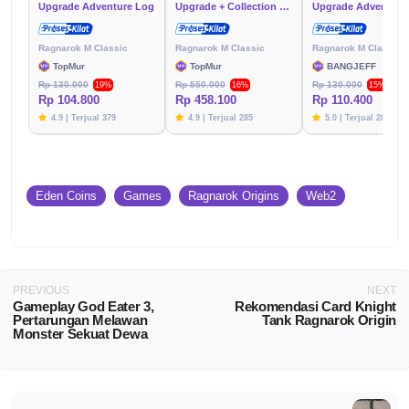
Upgrade Adventure Log
Upgrade + Collection Adventure Log
Upgrade Adventure
Ragnarok M Classic
Ragnarok M Classic
Ragnarok M Classic
TopMur
TopMur
BANGJEFF
Rp 130.000
Rp 550.000
Rp 130.000
19%
16%
15%
Rp 104.800
Rp 458.100
Rp 110.400
4.9 | Terjual 379
4.9 | Terjual 285
5.0 | Terjual 281
Eden Coins
Games
Ragnarok Origins
Web2
PREVIOUS
NEXT
Gameplay God Eater 3,
Rekomendasi Card Knight
Pertarungan Melawan
Tank Ragnarok Origin
Monster Sekuat Dewa