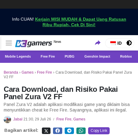
Info CUAN!
Kerjain MISI MUDAH & Dapat Uang Ratusan
Ribu Rupiah, Cek Di Sini!
Dapatkan Berita Games Terbaru Hanya di VCGamers
News
VCGamers News
ID
Mobile Legends
Free Fire
PUBG
Genshin Impact
Roblox
Beranda
›
Games
›
Free Fire
›
Cara Download, dan Risiko Pakai Panel Zura
V2 FF
Cara Download, dan Risiko Pakai
Panel Zura V2 FF
Panel Zura V2 adalah aplikasi modifikasi game yang diklaim bisa
menyuntikkan cheat ke Free Fire. Sayangnya, aplikasi ini ilegal.
Jabal
21:30, 29 Juli 26
Free Fire
,
Games
/
Bagikan artikel:
Copy Link