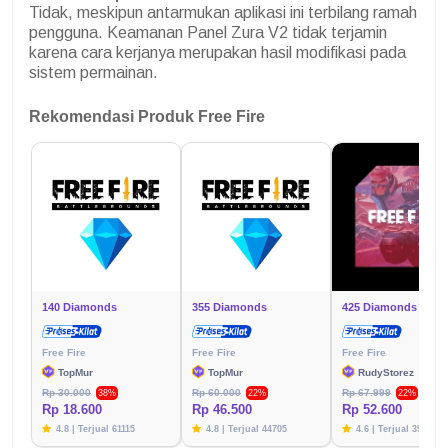
Tidak, meskipun antarmukan aplikasi ini terbilang ramah
pengguna. Keamanan Panel Zura V2 tidak terjamin
karena cara kerjanya merupakan hasil modifikasi pada
sistem permainan.
Rekomendasi Produk Free Fire
140 Diamonds
355 Diamonds
425 Diamonds
Free Fire
Free Fire
Free Fire
TopMur
TopMur
RudyStorez
Rp 30.000
Rp 60.000
Rp 67.999
38%
22%
22%
Rp 18.600
Rp 46.500
Rp 52.600
4.8 | Terjual 61115
4.8 | Terjual 44705
4.6 | Terjual 39787