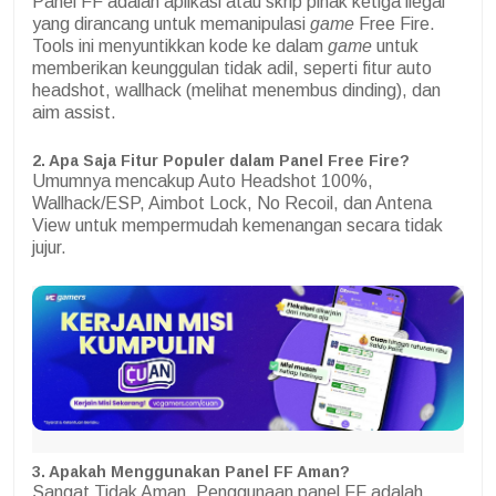
Panel FF adalah aplikasi atau skrip pihak ketiga ilegal
yang dirancang untuk memanipulasi
game
Free Fire.
Tools ini menyuntikkan kode ke dalam
game
untuk
memberikan keunggulan tidak adil, seperti fitur auto
headshot, wallhack (melihat menembus dinding), dan
aim assist.
2. Apa Saja Fitur Populer dalam Panel Free Fire?
Umumnya mencakup Auto Headshot 100%,
Wallhack/ESP, Aimbot Lock, No Recoil, dan Antena
View untuk mempermudah kemenangan secara tidak
jujur.
3. Apakah Menggunakan Panel FF Aman?
Sangat Tidak Aman. Penggunaan panel FF adalah