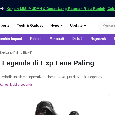
UAN!
Kerjain MISI MUDAH & Dapat Uang Ratusan Ribu Rupiah, Cek D
nya di VCGamers
ports
Tech & Gadget
Hype
Update
enshin Impact
Roblox
Minecraft
Dota 2
Ragnarok
xp Lane Paling Efektif
 Legends di Exp Lane Paling
n terbaik untuk menghentikan dominasi Argus di Mobile Legends.
Games
,
Mobile Legends