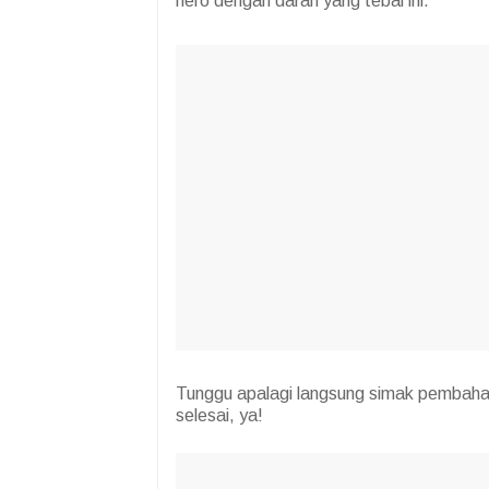
hero dengan darah yang tebal ini.
Tunggu apalagi langsung simak pembahas
selesai, ya!