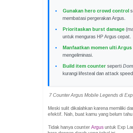
Gunakan hero crowd control
s
membatasi pergerakan Argus.
Prioritaskan burst damage
(ma
untuk menguras HP Argus cepat.
Manfaatkan momen ulti Argus
mengeliminasi.
Build item counter
seperti
Domi
kurangi lifesteal dan attack spee
7 Counter Argus Mobile Legends di Exp 
Meski sulit dikalahkan karena memiliki d
efektif. Nah, buat kamu yang belum tahu d
Tidak hanya counter
Argus
untuk Exp Lan