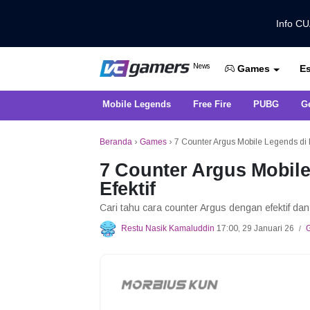
Info C
Dapatkan Berita Games Terbaru Ha
News
Es
VCGamers News
Games
Mobile Legends
Free Fire
PUBG
G
Beranda
›
Games
›
7 Counter Argus Mobile Legends di E
7 Counter Argus Mobile
Efektif
Cari tahu cara counter Argus dengan efektif da
Restu Nasik Kamaluddin
17:00, 29 Januari 26
/