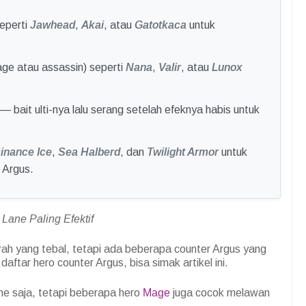
eperti
Jawhead
,
Akai
, atau
Gatotkaca
untuk
ge atau assassin) seperti
Nana
,
Valir
, atau
Lunox
— bait ulti-nya lalu serang setelah efeknya habis untuk
nance Ice
,
Sea Halberd
, dan
Twilight Armor
untuk
d Argus.
Lane Paling Efektif
arah yang tebal, tetapi ada beberapa counter Argus yang
aftar hero counter Argus, bisa simak artikel ini.
e saja, tetapi beberapa hero
Mage
juga cocok melawan