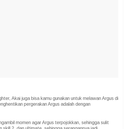
hter, Akai juga bisa kamu gunakan untuk melawan Argus di
enghentikan pergerakan Argus adalah dengan
ngambil momen agar Argus terpojokkan, sehingga sulit
 skill 2, dan ultimate, sehingga serangannya jadi