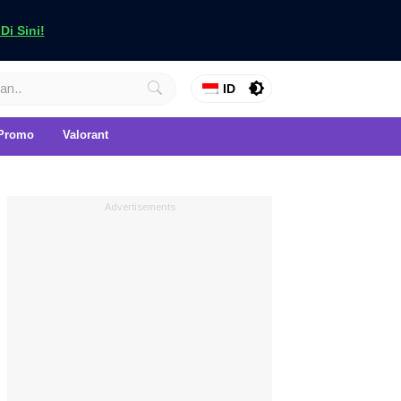
i Sini!
ID
Promo
Valorant
Advertisements