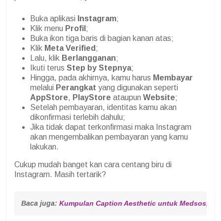
Buka aplikasi
Instagram
;
Klik menu
Profil
;
Buka ikon tiga baris di bagian kanan atas;
Klik
Meta
Verified
;
Lalu, klik
Berlangganan
;
Ikuti terus
S
tep by Stepnya
;
Hingga, pada akhirnya, kamu harus
Membayar
melalui
Perangkat
yang digunakan seperti
AppStore
,
PlayStore
ataupun
Website
;
Setelah pembayaran, identitas kamu akan
dikonfirmasi terlebih dahulu;
Jika tidak dapat terkonfirmasi maka Instagram
akan mengembalikan pembayaran yang kamu
lakukan.
Cukup mudah banget kan cara centang biru di
Instagram. Masih tertarik?
Baca juga: 
Kumpulan Caption Aesthetic untuk Medsos, Bij