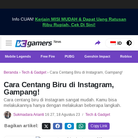
Info CUAN!
Kerjain MISI MUDAH & Dapat Uang Ratusan
Ribu Rupiah, Cek Di Sini!
Dapatkan Berita Games Terbaru Hanya di VCGamers
News
VCGamers News
ID
Mobile Legends
Free Fire
PUBG
Genshin Impact
Roblox
Beranda
›
Tech & Gadget
›
Cara Centang Biru di Instagram, Gampang!
Cara Centang Biru di Instagram,
Gampang!
Cara centang biru di Instagram sangat mudah. Kamu bisa
melakukannya hanya dengan melakukan beberapa langkah.
Sukmadara Arianti
16:27, 18 Agustus 23
Tech & Gadget
/
Bagikan artikel:
Copy Link