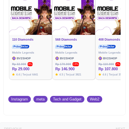
110 Diamonds
568 Diamonds
408 Diamonds
Mobile Legends
Mobile Legends
Mobile Legends
BV2SHOP
BV2SHOP
BV2SHOP
Rp 32.000
Rp 170.000
Rp 110.000
9%
13%
2%
Rp 29.000
Rp 146.900
Rp 107.800
4.4 | Terjual 6441
4.5 | Terjual 3821
4.6 | Terjual 3576
Instagram
meta
Tech and Gadget
Web2