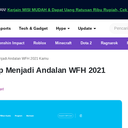
UAN!
Kerjain MISI MUDAH & Dapat Uang Ratusan Ribu Rupiah, Cek D
nya di VCGamers
ports
Tech & Gadget
Hype
Update
enshin Impact
Roblox
Minecraft
Dota 2
Ragnarok
Menjadi Andalan WFH 2021 Kamu
ap Menjadi Andalan WFH 2021
get