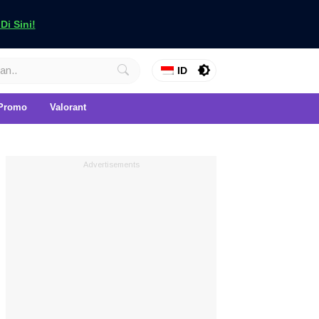
i Sini!
ID
Promo
Valorant
Advertisements