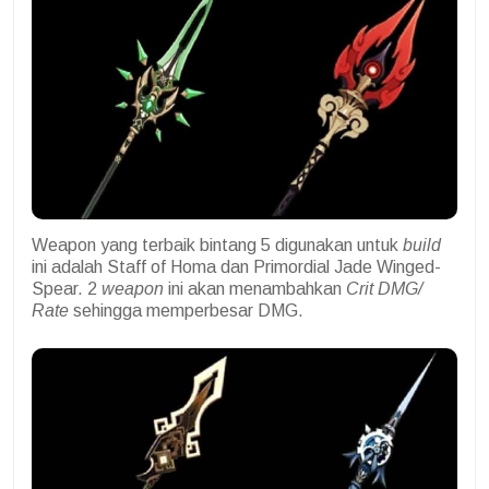
Weapon yang terbaik bintang 5 digunakan untuk
build
ini adalah Staff of Homa dan Primordial Jade Winged-
Spear. 2
weapon
ini akan menambahkan
Crit DMG/
Rate
sehingga memperbesar DMG.