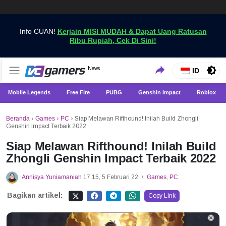
Info CUAN!
Kerjain MISI MUDAH & Dapat Uang Ratusan
Ribu Rupiah, Cek Di Sini!
Dapatkan Berita Games Terbaru Hanya di VCGamers
News
VCGamers News
ID
Mobile Legends
Free Fire
PUBG
Genshin Impact
Roblox
Beranda
›
Games
›
PC
›
Siap Melawan Rifthound! Inilah Build Zhongli
Genshin Impact Terbaik 2022
Siap Melawan Rifthound! Inilah Build
Zhongli Genshin Impact Terbaik 2022
Annisya Yuniamaniah
17:15, 5 Februari 22
Games
,
PC
/
Bagikan artikel:
Copy Link