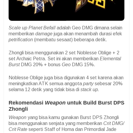
Scale up
Planet Befall
adalah Geo DMG dimana selain
memberikan
damage
juga akan menambah durasi efek
petrification
(membatu sesaat) beberapa detik.
Zhongli bisa menggunakan 2 set Noblesse Oblige + 2
set Archaic Petra. Set ini akan memberikan
Elemental
Burst
DMG 20% + bonus
Geo
DMG 15%.
Noblesse Oblige juga bisa digunakan 4 set karena akan
meningkatkan ATK semua anggota
party
sebesar 20%
selama 12 detik yang tidak bisa di
stack up.
Rekomendasi
Weapon
untuk Build Burst DPS
Zhongli
Weapon
yang bisa kamu gunakan Burst DPS Zhongli
bisa menggunakan senjata yang memberikan
Crit DMG/
Crit Rate
seperti Staff of Homa dan Primordial Jade