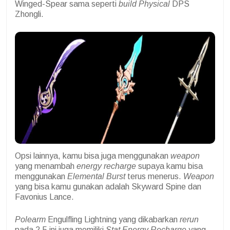
Winged-Spear sama seperti
build Physical
DPS
Zhongli.
Opsi lainnya, kamu bisa juga menggunakan
weapon
yang menambah
energy recharge
supaya kamu bisa
menggunakan
Elemental Burst
terus menerus.
Weapon
yang bisa kamu gunakan adalah Skyward Spine dan
Favonius Lance.
Polearm
Engulfling Lightning yang dikabarkan
rerun
pada 2.5 ini juga memiliki
Stat
Energy Recharge
yang