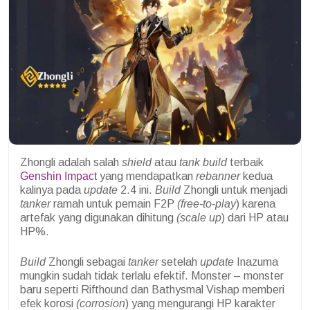
Zhongli adalah salah
shield
atau
tank build
terbaik
Genshin Impact
yang mendapatkan
rebanner
kedua
kalinya pada
update
2.4 ini.
Build
Zhongli untuk menjadi
tanker
ramah untuk pemain F2P
(free-to-play
) karena
artefak yang digunakan dihitung
(scale up
) dari HP atau
HP%.
Build
Zhongli sebagai
tanker
setelah
update
Inazuma
mungkin sudah tidak terlalu efektif. Monster – monster
baru seperti Rifthound
dan Bathysmal Vishap memberi
efek korosi
(corrosion
) yang mengurangi HP karakter