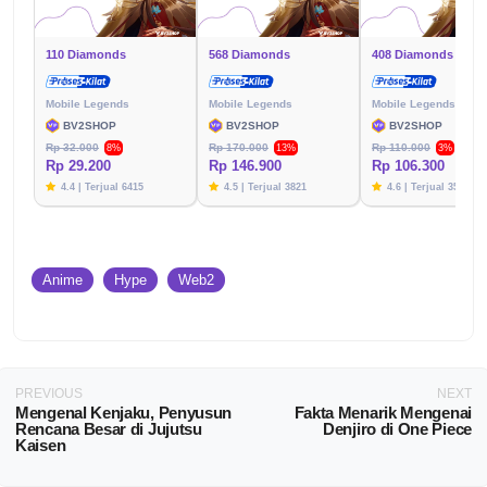
110 Diamonds
568 Diamonds
408 Diamonds
Mobile Legends
Mobile Legends
Mobile Legends
BV2SHOP
BV2SHOP
BV2SHOP
Rp 32.000
Rp 170.000
Rp 110.000
8%
13%
3%
Rp 29.200
Rp 146.900
Rp 106.300
4.4 | Terjual 6415
4.5 | Terjual 3821
4.6 | Terjual 3576
Anime
Hype
Web2
PREVIOUS
NEXT
Mengenal Kenjaku, Penyusun
Fakta Menarik Mengenai
Rencana Besar di Jujutsu
Denjiro di One Piece
Kaisen