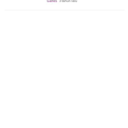
Games
3 tahun lalu