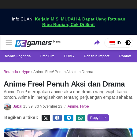
Info CUAN!
Kerjain MISI MUDAH & Dapat Uang Ratusan
Ribu Rupiah, Cek Di Sini!
Dapatkan Berita Games Terbaru Hanya di VCGamers
News
VCGamers News
ID
Mobile Legends
Free Fire
PUBG
Genshin Impact
Roblox
Beranda
›
Hype
›
Anime Free! Penuh Aksi dan Drama
Anime Free! Penuh Aksi dan Drama
Anime Free! merupakan anime aksi dan drama yang wajib kamu
tonton. Anime ini mengisahkan tentang perjuangan empat sahabat.
Jabal
15:39, 30 November 23
Anime
,
Hype
/
Bagikan artikel:
Copy Link