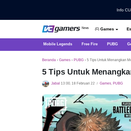
Info C
Dapatkan Berita Games Terbaru Ha
News
Es
VCGamers News
Games
Mobile Legends
Free Fire
PUBG
G
Beranda
›
Games
›
PUBG
›
5 Tips Untuk Menangkan M
5 Tips Untuk Menangka
Jabal
13:00, 18 Februari 22
Games
,
PUBG
/