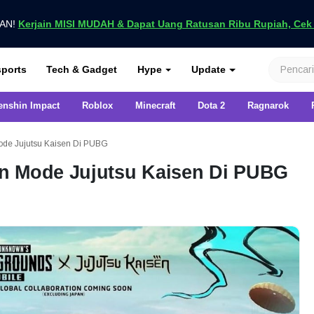
UAN!
Kerjain MISI MUDAH & Dapat Uang Ratusan Ribu Rupiah, Cek D
nya di VCGamers
ports
Tech & Gadget
Hype
Update
enshin Impact
Roblox
Minecraft
Dota 2
Ragnarok
ode Jujutsu Kaisen Di PUBG
n Mode Jujutsu Kaisen Di PUBG