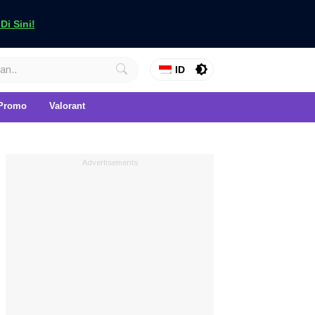
i Sini!
ID
Promo
Valorant
Advertisements