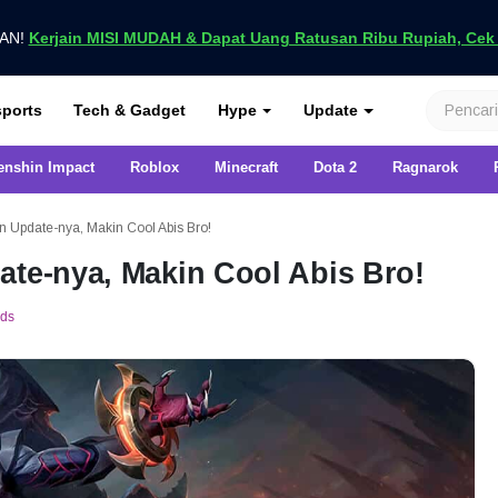
UAN!
Kerjain MISI MUDAH & Dapat Uang Ratusan Ribu Rupiah, Cek D
nya di VCGamers
ports
Tech & Gadget
Hype
Update
enshin Impact
Roblox
Minecraft
Dota 2
Ragnarok
n Update-nya, Makin Cool Abis Bro!
ate-nya, Makin Cool Abis Bro!
nds