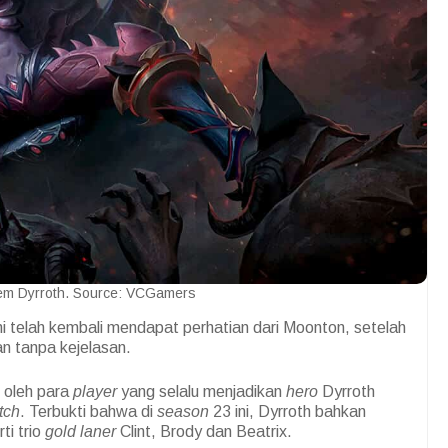
em Dyrroth. Source: VCGamers
ni telah kembali mendapat perhatian dari Moonton, setelah
an tanpa kejelasan.
 oleh para
player
yang selalu menjadikan
hero
Dyrroth
tch
. Terbukti bahwa di
season
23 ini, Dyrroth bahkan
ti trio
gold laner
Clint, Brody dan Beatrix.