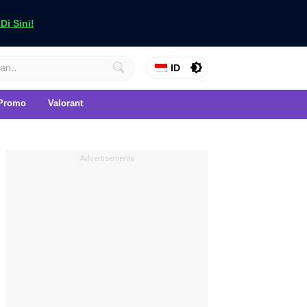
i Sini!
ID
Promo
Valorant
Advertisements