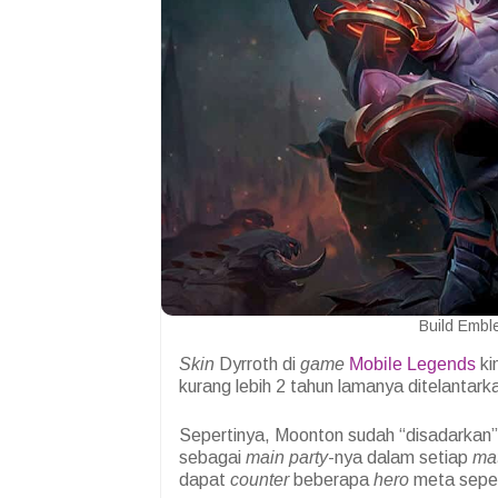
Build Embl
Skin
Dyrroth di
game
Mobile Legends
ki
kurang lebih 2 tahun lamanya ditelantark
Sepertinya, Moonton sudah “disadarkan”
sebagai
main party
-nya dalam setiap
ma
dapat
counter
beberapa
hero
meta seper