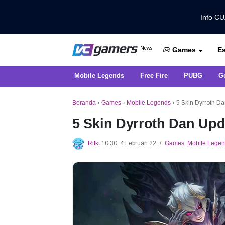
Info C
Dapatkan Berita Games Terbaru Ha
News
Es
VCGamers News
Games
Mobile Legends
Free Fire
PUBG
G
Beranda
›
Games
›
Mobile Legends
›
5 Skin Dyrroth Da
5 Skin Dyrroth Dan Upd
Rifki
10:30, 4 Februari 22
Games
,
Mobile Lege
/