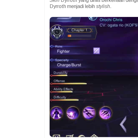
Skin
Dyrroth yang dirilis berkenaan den
Dyrroth menjadi lebih
stylish
.