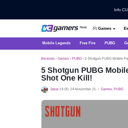
Info C
Dapatkan Berita Games Terbaru Ha
News
Es
VCGamers News
Games
Mobile Legends
Free Fire
PUBG
G
Beranda
›
Games
›
PUBG
›
5 Shotgun PUBG Mobile Pal
5 Shotgun PUBG Mobile
Shot One Kill!
Jabal
19:00, 24 November 21
Games
,
PUBG
/