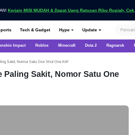
UAN!
Kerjain MISI MUDAH & Dapat Uang Ratusan Ribu Rupiah, Cek D
nya di VCGamers
ports
Tech & Gadget
Hype
Update
enshin Impact
Roblox
Minecraft
Dota 2
Ragnarok
ing Sakit, Nomor Satu One Shot One Kill!
 Paling Sakit, Nomor Satu One