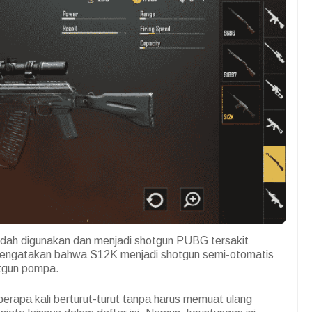
mudah digunakan dan menjadi shotgun PUBG tersakit
a mengatakan bahwa S12K menjadi shotgun semi-otomatis
otgun pompa.
erapa kali berturut-turut tanpa harus memuat ulang