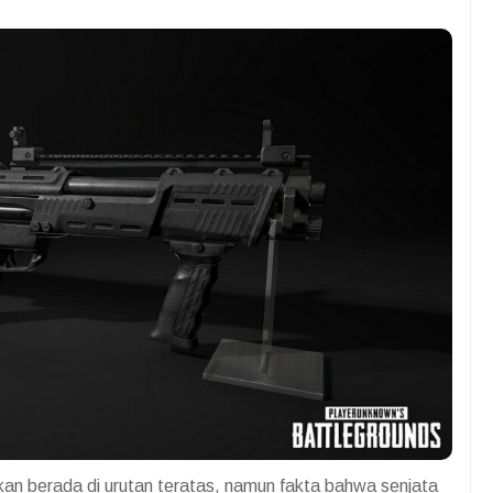
kan berada di urutan teratas, namun fakta bahwa senjata