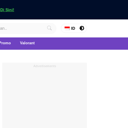
i Sini!
ID
Promo
Valorant
Advertisements