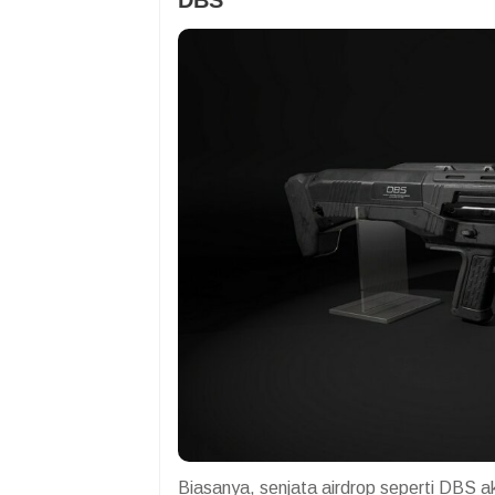
Biasanya, senjata airdrop seperti DBS a