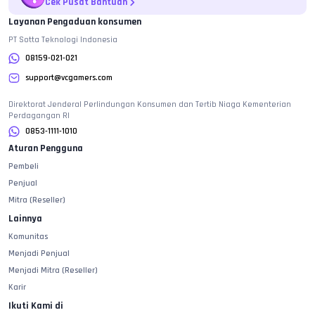
Cek Pusat Bantuan
Layanan Pengaduan konsumen
PT Sotta Teknologi Indonesia
08159-021-021
support@vcgamers.com
Direktorat Jenderal Perlindungan Konsumen dan Tertib Niaga Kementerian
Perdagangan RI
0853-1111-1010
Aturan Pengguna
Pembeli
Penjual
Mitra (Reseller)
Lainnya
Komunitas
Menjadi Penjual
Menjadi Mitra (Reseller)
Karir
Ikuti Kami di