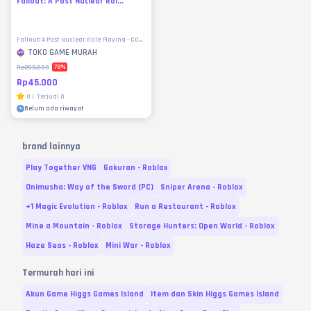
Fallout: A Post Nuclear Rol...
Fallout: A Post Nuclear Role Playing - CD
Keys
TOKO GAME MURAH
78
%
Rp200.000
Rp45.000
0
|
Terjual
0
Belum ada riwayat
brand lainnya
Play Together VNG
Gakuran - Roblox
Onimusha: Way of the Sword (PC)
Sniper Arena - Roblox
+1 Magic Evolution - Roblox
Run a Restaurant - Roblox
Mine a Mountain - Roblox
Storage Hunters: Open World - Roblox
Haze Seas - Roblox
Mini War - Roblox
Termurah hari ini
Akun Game Higgs Games Island
Item dan Skin Higgs Games Island