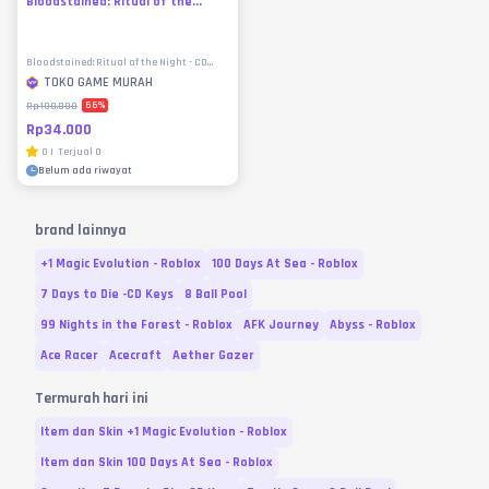
Bloodstained: Ritual of the...
Bloodstained: Ritual of the Night - CD
Keys
TOKO GAME MURAH
66
%
Rp100.000
Rp34.000
0
|
Terjual
0
Belum ada riwayat
brand lainnya
+1 Magic Evolution - Roblox
100 Days At Sea - Roblox
7 Days to Die -CD Keys
8 Ball Pool
99 Nights in the Forest - Roblox
AFK Journey
Abyss - Roblox
Ace Racer
Acecraft
Aether Gazer
Termurah hari ini
Item dan Skin +1 Magic Evolution - Roblox
Item dan Skin 100 Days At Sea - Roblox