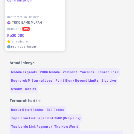
Confrontation
Confrontation - CD Keys
TOKO GAME MURAH
80
%
Rp100.000
Rp20.000
0
|
Terjual
0
Belum ada riwayat
brand lainnya
Mobile Legends
PUBG Mobile
Valorant
YouTube
Garena Shell
Ragnarok M Eternal Love
Point Blank Beyond Limits
Bigo Live
Steam
Roblox
Termurah hari ini
Robux 5 Hari Roblox
DLC Roblox
Top Up via Link Legend of YMIR (Drop Link)
Top Up via Link Ragnarok: The New World