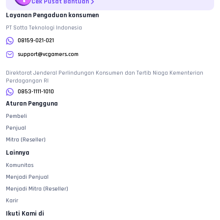
Cek Pusat Bantuan
Layanan Pengaduan konsumen
PT Sotta Teknologi Indonesia
08159-021-021
support@vcgamers.com
Direktorat Jenderal Perlindungan Konsumen dan Tertib Niaga Kementerian
Perdagangan RI
0853-1111-1010
Aturan Pengguna
Pembeli
Penjual
Mitra (Reseller)
Lainnya
Komunitas
Menjadi Penjual
Menjadi Mitra (Reseller)
Karir
Ikuti Kami di