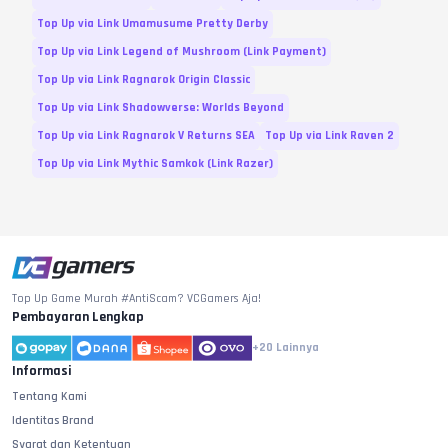
Variasi
Harga
Top Up via Link Umamusume Pretty Derby
115 Gold
Rp.
17.100
Top Up via Link Legend of Mushroom (Link Payment)
253 Gold
Rp.
37.400
Top Up via Link Ragnarok Origin Classic
748 Gold
Rp.
69.300
Top Up via Link Shadowverse: Worlds Beyond
Top Up via Link Ragnarok V Returns SEA
Top Up via Link Raven 2
3450 Gold
Rp.
265.500
Top Up via Link Mythic Samkok (Link Razer)
Battle Pass
Variasi
Harga
Battle Pass
Rp.
84.300
Battle Pass Plus
Rp.
158.900
Top Up Game Murah #AntiScam? VCGamers Aja!
Pembayaran Lengkap
Variasi dan Harga diperbarui pada
06
Agustus
2026
+20
Lainnya
Informasi
Tentang Kami
Identitas Brand
Syarat dan Ketentuan