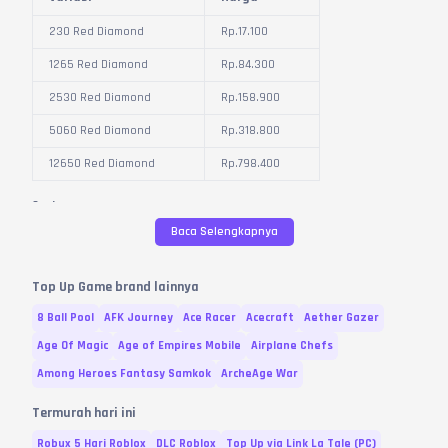
230 Red Diamond
Rp.
17.100
1265 Red Diamond
Rp.
84.300
2530 Red Diamond
Rp.
158.900
5060 Red Diamond
Rp.
318.800
12650 Red Diamond
Rp.
798.400
Cash
Baca Selengkapnya
Variasi
Harga
113.850 CASH
Rp.
17.100
Top Up Game brand lainnya
227.700 CASH
Rp.
37.400
8 Ball Pool
AFK Journey
Ace Racer
Acecraft
Aether Gazer
621.000 CASH
Rp.
69.300
Age Of Magic
Age of Empires Mobile
Airplane Chefs
Among Heroes Fantasy Samkok
ArcheAge War
3.105.000 CASH
Rp.
265.500
Termurah hari ini
Gold
Robux 5 Hari Roblox
DLC Roblox
Top Up via Link La Tale (PC)