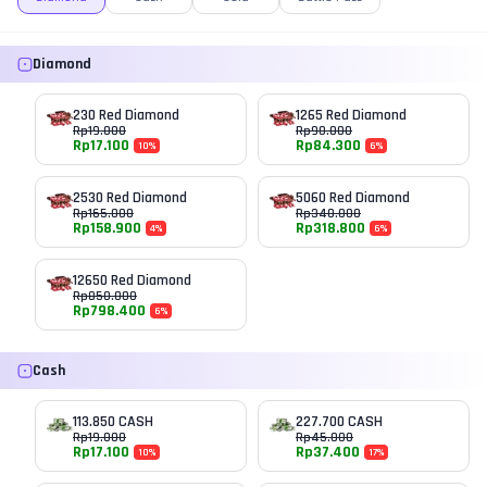
Diamond
230 Red Diamond
1265 Red Diamond
Rp
19.000
Rp
90.000
Rp
17.100
Rp
84.300
10
%
6
%
2530 Red Diamond
5060 Red Diamond
Rp
165.000
Rp
340.000
Rp
158.900
Rp
318.800
4
%
6
%
12650 Red Diamond
Rp
850.000
Rp
798.400
6
%
Cash
113.850 CASH
227.700 CASH
Rp
19.000
Rp
45.000
Rp
17.100
Rp
37.400
10
%
17
%