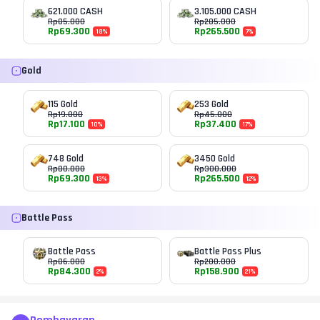
621.000 CASH
3.105.000 CASH
Rp
85.000
Rp
285.000
Rp
69.300
Rp
265.500
18
%
7
%
Gold
115 Gold
253 Gold
Rp
19.000
Rp
45.000
Rp
17.100
Rp
37.400
10
%
17
%
748 Gold
3450 Gold
Rp
80.000
Rp
300.000
Rp
69.300
Rp
265.500
13
%
12
%
Battle Pass
Battle Pass
Battle Pass Plus
Rp
86.000
Rp
200.000
Rp
84.300
Rp
158.900
2
%
21
%