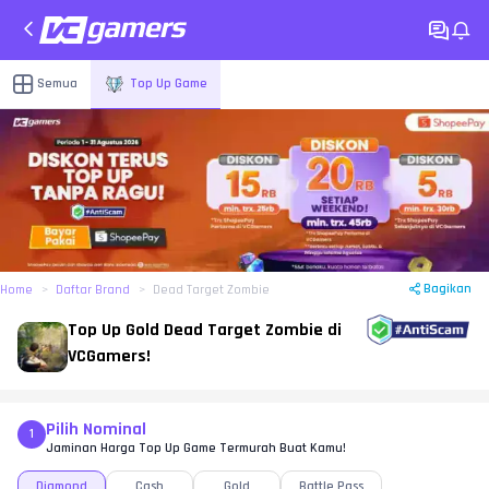
Semua
Top Up Game
Bagikan
Home
Daftar Brand
Dead Target Zombie
Top Up Gold Dead Target Zombie di
VCGamers!
Pilih Nominal
1
Jaminan Harga Top Up Game Termurah Buat Kamu!
Diamond
Cash
Gold
Battle Pass