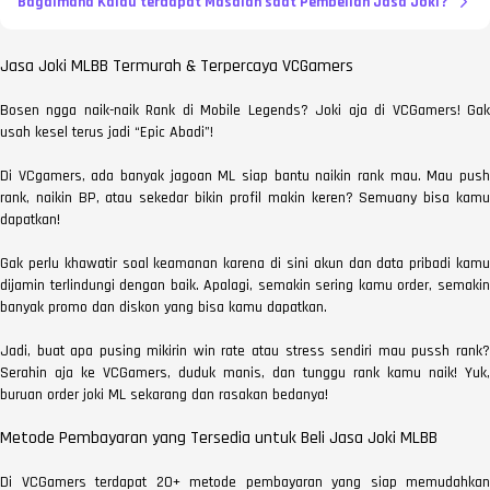
Bagaimana Kalau terdapat Masalah saat Pembelian Jasa Joki?
Jasa Joki MLBB Termurah & Terpercaya VCGamers
Bosen ngga naik-naik Rank di Mobile Legends? Joki aja di VCGamers! Gak
usah kesel terus jadi “Epic Abadi”!
Di VCgamers, ada banyak jagoan ML siap bantu naikin rank mau. Mau push
rank, naikin BP, atau sekedar bikin profil makin keren? Semuany bisa kamu
dapatkan!
Gak perlu khawatir soal keamanan karena di sini akun dan data pribadi kamu
dijamin terlindungi dengan baik. Apalagi, semakin sering kamu order, semakin
banyak promo dan diskon yang bisa kamu dapatkan.
Jadi, buat apa pusing mikirin win rate atau stress sendiri mau pussh rank?
Serahin aja ke VCGamers, duduk manis, dan tunggu rank kamu naik! Yuk,
buruan order joki ML sekarang dan rasakan bedanya!
Metode Pembayaran yang Tersedia untuk Beli Jasa Joki MLBB
Di VCGamers terdapat 20+ metode pembayaran yang siap memudahkan