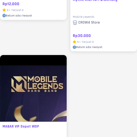
Rp12.000
0
|
Terjual
0
Belum ada riwayat
Mobile Legends
CROW4 Store
Rp30.000
0
|
Terjual
0
Belum ada riwayat
MABAR VIP Dapat WDP