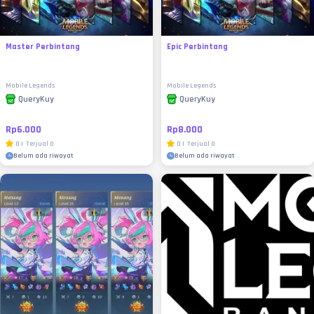
Master Perbintang
Epic Perbintang
Mobile Legends
Mobile Legends
QueryKuy
QueryKuy
Rp6.000
Rp8.000
0
|
Terjual
0
0
|
Terjual
0
Belum ada riwayat
Belum ada riwayat