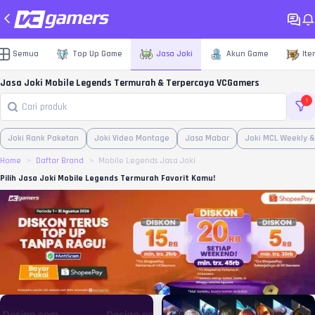
Semua
Top Up Game
Jasa Joki
Akun Game
Ite
Jasa Joki Mobile Legends Termurah & Terpercaya VCGamers
1
Joki Rank Paketan
Joki Video Montage
Jasa Mabar
Joki MCL Weekly &
Home
Daftar Brand
Mobile Legends Jasa Joki
Pilih Jasa Joki Mobile Legends Termurah Favorit Kamu!