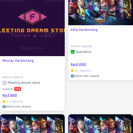
Elite Perbintang
Mobile Legends
QueryKuy
Master Perbintang
Rp4.000
0
|
Terjual
0
Belum ada riwayat
Mobile Legends
fleeting dream store
50
%
Rp5.000
Rp2.500
0
|
Terjual
0
Belum ada riwayat