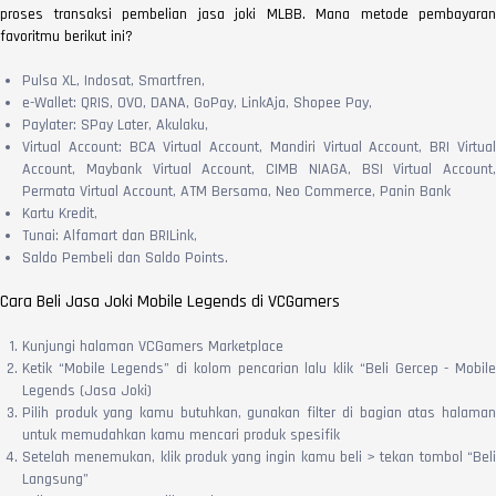
proses transaksi pembelian jasa joki MLBB. Mana metode pembayaran
favoritmu berikut ini?
Pulsa XL, Indosat, Smartfren,
e-Wallet: QRIS, OVO, DANA, GoPay, LinkAja, Shopee Pay,
Paylater: SPay Later, Akulaku,
Virtual Account: BCA Virtual Account, Mandiri Virtual Account, BRI Virtual
Account, Maybank Virtual Account, CIMB NIAGA, BSI Virtual Account,
Permata Virtual Account, ATM Bersama, Neo Commerce, Panin Bank
Kartu Kredit,
Tunai: Alfamart dan BRILink,
Saldo Pembeli dan Saldo Points.
Cara Beli Jasa Joki Mobile Legends di VCGamers
Kunjungi halaman VCGamers Marketplace
Ketik “Mobile Legends” di kolom pencarian lalu klik “Beli Gercep - Mobile
Legends (Jasa Joki)
Pilih produk yang kamu butuhkan, gunakan filter di bagian atas halaman
untuk memudahkan kamu mencari produk spesifik
Setelah menemukan, klik produk yang ingin kamu beli > tekan tombol “Beli
Langsung”