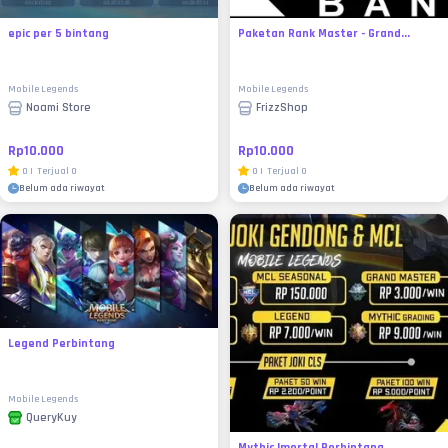
epic per 5 bintang
Paketan Rank Master - Grand...
Mobile Legends
Mobile Legends
Noami Store
FrizzShop
Rp10.000
Rp10.000
0
|
Terjual
0
0
|
Terjual
0
Belum ada riwayat
Belum ada riwayat
Legend Perbintang
Mobile Legends
QueryKuy
Mythic Imortal Perbintang