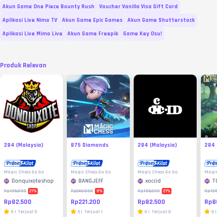
Akun Game One Piece Bounty Rush
Voucher Vanilla Visa Gift Card
Aplikasi Live Nimo TV
Akun Game Epic Games
Akun Game Shutterstock
Aplikasi Live Mimo Live
Akun Game Freepik
Game Key Osu!
Produk Relevan
284 (Malaysia)
875 Diamonds
284 (Malaysia)
284 
Magic Chess Go Go
Magic Chess Go Go
Magic Chess Go Go
Magic
Donquixoteshop
BANGJEFF
xoccid
T
M
21
%
8
%
21
%
Rp105.000
Rp240.000
Rp105.000
Rp105
Rp82.500
Rp221.200
Rp82.500
Rp8
0
|
Terjual
0
5
|
Terjual
1
0
|
Terjual
0
0
|