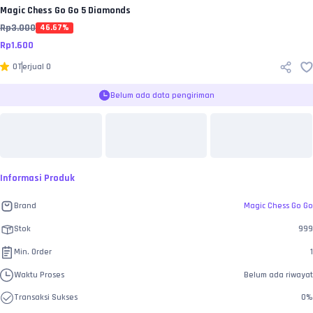
Magic Chess Go Go
5 Diamonds
Rp
3.000
46.67
%
Rp
1.600
0
Terjual
0
Belum ada data pengiriman
Informasi Produk
Brand
Magic Chess Go Go
Stok
999
Min. Order
1
Waktu Proses
Belum ada riwayat
Transaksi Sukses
0
%