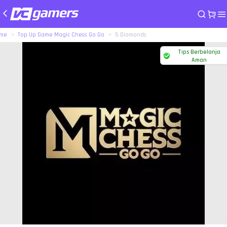
me
Top Up Game Magic Chess Go Go
5 Diamonds
Tips Berbelanja
Aman