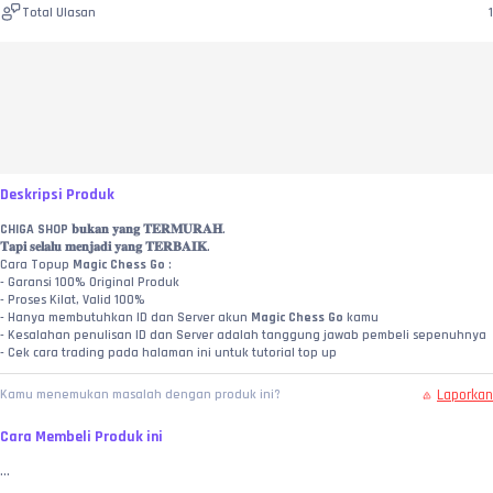
Total Ulasan
1
Deskripsi Produk
CHIGA SHOP
 𝐛𝐮𝐤𝐚𝐧 𝐲𝐚𝐧𝐠 𝐓𝐄𝐑𝐌𝐔𝐑𝐀𝐇.
𝐓𝐚𝐩𝐢 𝐬𝐞𝐥𝐚𝐥𝐮 𝐦𝐞𝐧𝐣𝐚𝐝𝐢 𝐲𝐚𝐧𝐠 𝐓𝐄𝐑𝐁𝐀𝐈𝐊.
Cara Topup 
Magic Chess Go
 :
- Garansi 100% Original Produk
- Proses Kilat, Valid 100%
- Hanya membutuhkan ID dan Server akun 
Magic Chess Go 
kamu
- Kesalahan penulisan ID dan Server adalah tanggung jawab pembeli sepenuhnya
- Cek cara trading pada halaman ini untuk tutorial top up
Laporkan
Kamu menemukan masalah dengan produk ini?
Cara Membeli Produk ini
...