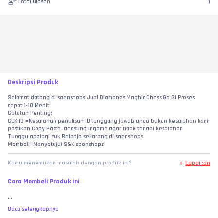
Total Ulasan
1
Deskripsi Produk
Selamat datang di saenshops Jual Diamonds Maghic Chess Go Gi Proses 
cepat 1-10 Menit
Catatan Penting:
CEK ID =Kesalahan penulisan ID tanggung jawab anda bukan kesalahan kami 
pastikan Copy Paste langsung ingame agar tidak terjadi kesalahan
Tunggu apalagi Yuk Belanja sekarang di saenshops
Membeli=Menyetujui S&K saenshops
Laporkan
Kamu menemukan masalah dengan produk ini?
Cara Membeli Produk ini
...
Baca selengkapnya