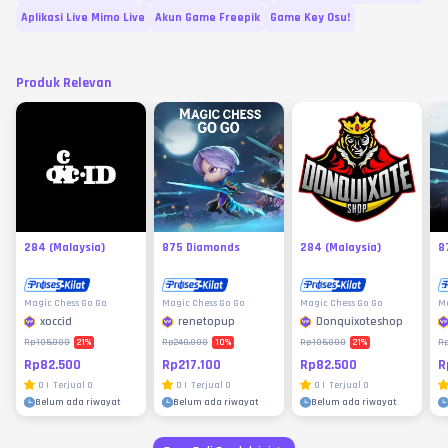
Aplikasi Live Mimo Live
Akun Game Freepik
Game Key Osu!
Produk Relevan
284 (Malaysia)
875 Diamonds
284 (Malaysia)
8
Magic Chess Go Go
Magic Chess Go Go
Magic Chess Go Go
Ma
xoccid
renetopup
Donquixoteshop
21
%
10
%
21
%
Rp105.000
Rp240.000
Rp105.000
R
Rp82.500
Rp217.100
Rp82.500
R
0
|
Terjual
0
0
|
Terjual
0
0
|
Terjual
0
Belum ada riwayat
Belum ada riwayat
Belum ada riwayat