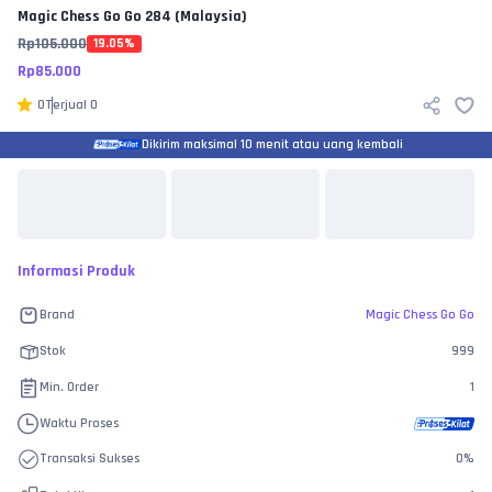
Magic Chess Go Go
284 (Malaysia)
Rp
105.000
19.05
%
Rp
85.000
0
Terjual
0
Dikirim maksimal 10 menit atau uang kembali
Informasi Produk
Brand
Magic Chess Go Go
Stok
999
Min. Order
1
Waktu Proses
Transaksi Sukses
0
%