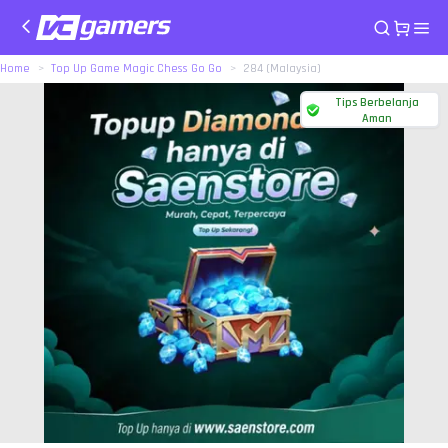
Home
Top Up Game Magic Chess Go Go
284 (Malaysia)
Tips Berbelanja
Aman