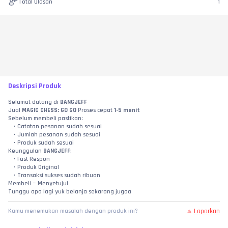
Total Ulasan
1
Deskripsi Produk
Selamat datang di 
BANGJEFF
Jual 
MAGIC CHESS: GO GO
 Proses cepat 
1-5 menit
Sebelum membeli pastikan:
Catatan pesanan sudah sesuai
Jumlah pesanan sudah sesuai
Produk sudah sesuai
Keunggulan 
BANGJEFF
:
Fast Respon
Produk Original
Transaksi sukses sudah ribuan
Membeli = Menyetujui
Tunggu apa lagi yuk belanja sekarang jugaa
Laporkan
Kamu menemukan masalah dengan produk ini?