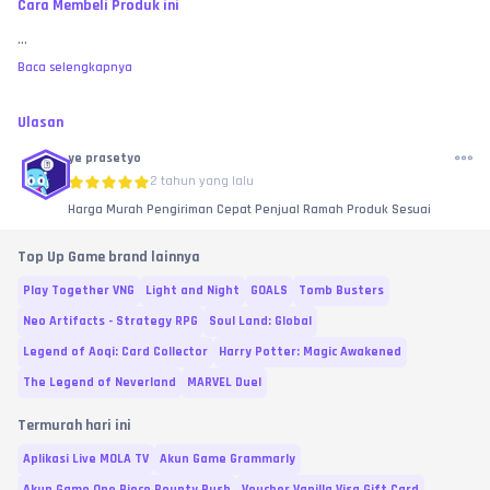
Cara Membeli Produk ini
...
Baca selengkapnya
Ulasan
ye prasetyo
2 tahun yang lalu
Harga Murah Pengiriman Cepat Penjual Ramah Produk Sesuai
Top Up Game brand lainnya
Play Together VNG
Light and Night
GOALS
Tomb Busters
Neo Artifacts - Strategy RPG
Soul Land: Global
Legend of Aoqi: Card Collector
Harry Potter: Magic Awakened
The Legend of Neverland
MARVEL Duel
Termurah hari ini
Aplikasi Live MOLA TV
Akun Game Grammarly
Akun Game One Piece Bounty Rush
Voucher Vanilla Visa Gift Card