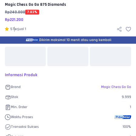
Magic Chess Go Go
875 Diamonds
Rp
240.000
7.83
%
Rp
221.200
5
Terjual
1
Dikirim maksimal 10 menit atau uang kembali
Informasi Produk
Brand
Magic Chess Go Go
Stok
9.999
Min. Order
1
Waktu Proses
Transaksi Sukses
100
%