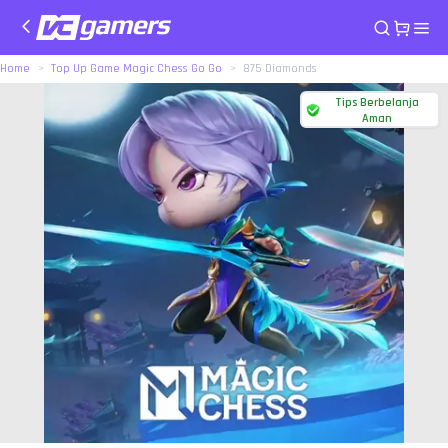
Home
Top Up Game Magic Chess Go Go
875 Diamonds
Tips Berbelanja
Aman