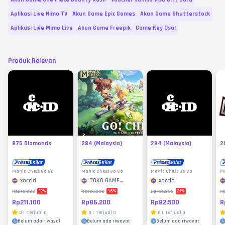
Aplikasi Live Nimo TV
Akun Game Epic Games
Akun Game Shutterstock
Aplikasi Live Mimo Live
Akun Game Freepik
Game Key Osu!
Produk Relevan
875 Diamonds
284 (Malaysia)
284 (Malaysia)
2
Magic Chess Go Go
Magic Chess Go Go
Magic Chess Go Go
Ma
xoccid
TOKO GAME
xoccid
MURAH
12
%
18
%
21
%
Rp240.000
Rp105.000
Rp105.000
R
Rp211.100
Rp86.200
Rp82.500
R
0
|
Terjual
0
0
|
Terjual
0
0
|
Terjual
0
Belum ada riwayat
Belum ada riwayat
Belum ada riwayat