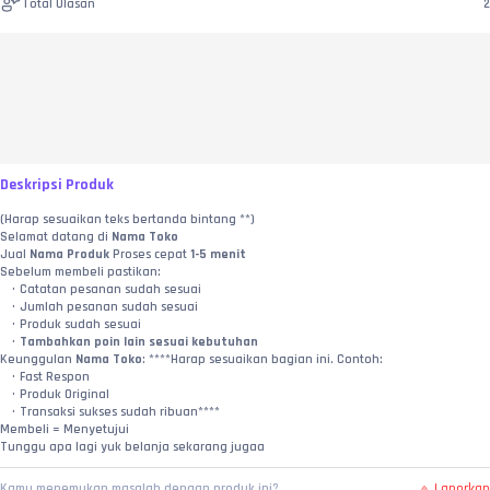
Total Ulasan
2
Deskripsi Produk
(Harap sesuaikan teks bertanda bintang **)
Selamat datang di 
Nama Toko
Jual 
Nama Produk
 Proses cepat 
1-5 menit
Sebelum membeli pastikan:
Catatan pesanan sudah sesuai
Jumlah pesanan sudah sesuai
Produk sudah sesuai
Tambahkan poin lain sesuai kebutuhan
Keunggulan 
Nama Toko
: ****Harap sesuaikan bagian ini. Contoh:
Fast Respon
Produk Original
Transaksi sukses sudah ribuan****
Membeli = Menyetujui
Tunggu apa lagi yuk belanja sekarang jugaa
Laporkan
Kamu menemukan masalah dengan produk ini?