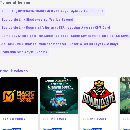
Termurah hari ini
Game Key OCTOPATH TRAVELER II - CD Keys
Aplikasi Live CapCut
Top Up via Link Shadowverse: Worlds Beyond
Top Up via Link Ragnarok V Returns SEA
Voucher Amazon Gift Card
Game Key Stick Fight: The Game - CD Keys
Game Key Human: Fall Flat - CD Keys
Aplikasi Live Litmatch
Voucher Monster Hunter Wilds CD Keys (SEA Only)
Item dan Skin Abyss - Roblox
Produk Relevan
875 Diamonds
284 (Malaysia)
284 (Malaysia)
284 