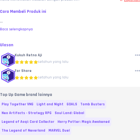
Cara Membeli Produk ini
...
Baca selengkapnya
Ulasan
Kukuh Retno Aji
setahun yang lalu
For Share
setahun yang lalu
Top Up Game brand lainnya
Play Together VNG
Light and Night
GOALS
Tomb Busters
Neo Artifacts - Strategy RPG
Soul Land: Global
Legend of Aoqi: Card Collector
Harry Potter: Magic Awakened
The Legend of Neverland
MARVEL Duel