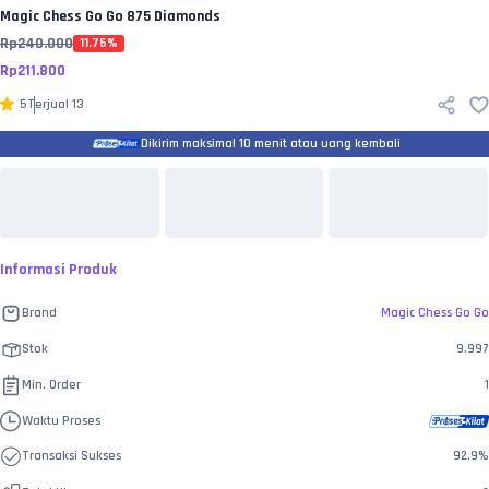
Magic Chess Go Go
875 Diamonds
Rp
240.000
11.75
%
Rp
211.800
5
Terjual
13
Dikirim maksimal 10 menit atau uang kembali
Informasi Produk
Brand
Magic Chess Go Go
Stok
9.997
Min. Order
1
Waktu Proses
Transaksi Sukses
92.9
%