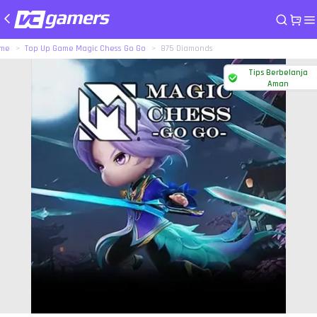
me
Top Up Game Magic Chess Go Go
875 Diamonds
Tips Berbelanja
Aman