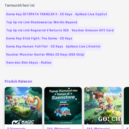
Termurah hari ini
Game Key OCTOPATH TRAVELER II - CD Keys
Aplikasi Live CapCut
Top Up via Link Shadowverse: Worlds Beyond
Top Up via Link Ragnarok V Returns SEA
Voucher Amazon Gift Card
Game Key Stick Fight: The Game - CD Keys
Game Key Human: Fall Flat - CD Keys
Aplikasi Live Litmatch
Voucher Monster Hunter Wilds CD Keys (SEA Only)
Item dan Skin Abyss - Roblox
Produk Relevan
11 Diamonds
284 (Malaysia)
284 (Malaysia)
8