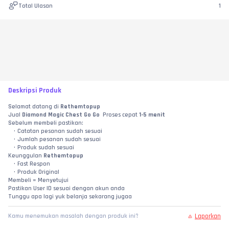
Total Ulasan
1
Deskripsi Produk
Selamat datang di 
Rethemtopup
Jual 
Diamond Magic Chest Go Go 
 Proses cepat 
1-5 menit
Sebelum membeli pastikan:
Catatan pesanan sudah sesuai
Jumlah pesanan sudah sesuai
Produk sudah sesuai
Keunggulan 
Rethemtopup
Fast Respon
Produk Original
Membeli = Menyetujui
Pastikan User ID sesuai dengan akun anda
Tunggu apa lagi yuk belanja sekarang jugaa
Laporkan
Kamu menemukan masalah dengan produk ini?