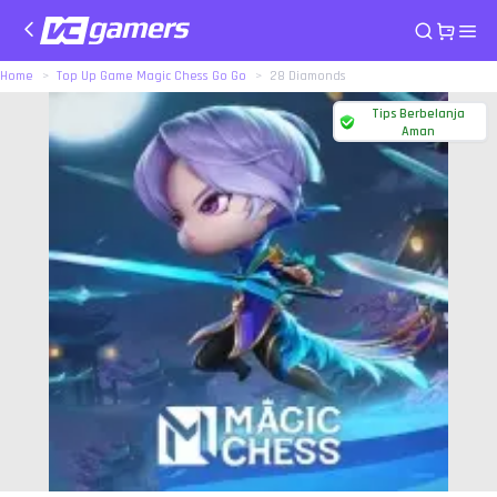
Home
Top Up Game Magic Chess Go Go
28 Diamonds
Tips Berbelanja
Aman