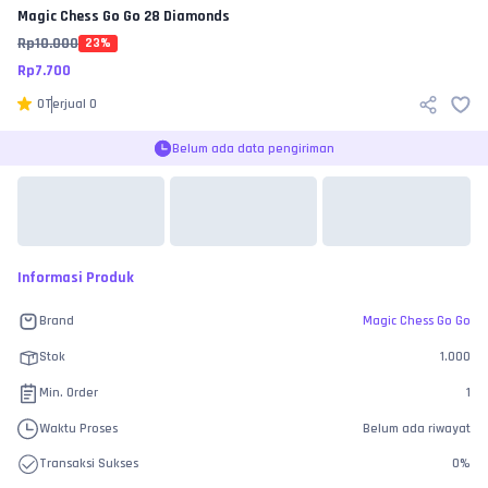
Magic Chess Go Go
28 Diamonds
Rp
10.000
23
%
Rp
7.700
0
Terjual
0
Belum ada data pengiriman
Informasi Produk
Brand
Magic Chess Go Go
Stok
1.000
Min. Order
1
Waktu Proses
Belum ada riwayat
Transaksi Sukses
0
%