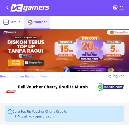
Semua
Voucher
Bagikan
Home
Daftar Brand
Voucher Cherry Credits
Beli Voucher Cherry Credits Murah
Cara Top Up Voucher Cherry Credits:
Masuk ke vcgamers.com
Pilih jumlah CC yang ingin kamu beli
Pilih metode pembayaran