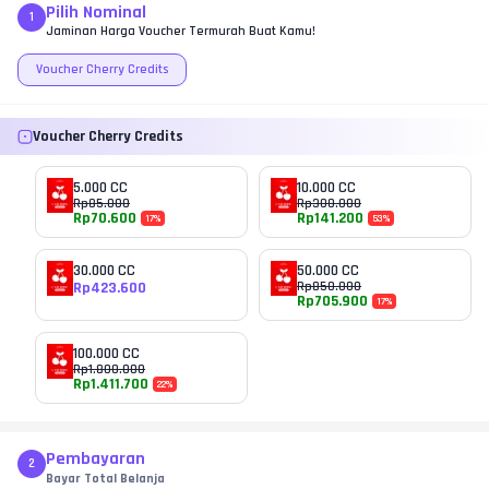
Masukkan kode promo
Pilih Nominal
1
Klik tombol Bayar
Jaminan Harga Voucher Termurah Buat Kamu!
Selesaikan pembayaran sesuai instruksi
Voucher Cherry Credits
Voucher Cherry Credits
5.000 CC
10.000 CC
Rp
85.000
Rp
300.000
Rp
70.600
Rp
141.200
17
%
53
%
30.000 CC
50.000 CC
Rp
423.600
Rp
850.000
Rp
705.900
17
%
100.000 CC
Rp
1.800.000
Rp
1.411.700
22
%
Pembayaran
2
Bayar Total Belanja