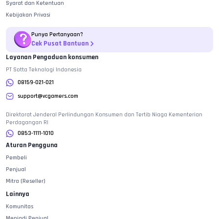
Syarat dan Ketentuan
Kebijakan Privasi
Punya Pertanyaan?
Cek Pusat Bantuan
Layanan Pengaduan konsumen
PT Sotta Teknologi Indonesia
08159-021-021
support@vcgamers.com
Direktorat Jenderal Perlindungan Konsumen dan Tertib Niaga Kementerian
Perdagangan RI
0853-1111-1010
Aturan Pengguna
Pembeli
Penjual
Mitra (Reseller)
Lainnya
Komunitas
Menjadi Penjual