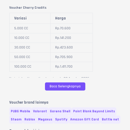
Voucher Cherry Credits
Variasi
Harga
5.000 CC
Rp.
70.600
10.000 CC
Rp.
141.200
30.000 CC
Rp.
423.600
50.000 CC
Rp.
705.900
100.000 CC
Rp.
1.411.700
Variasi dan Harga diperbarui pada
08
Agustus
2026
Baca Selengkapnya
Voucher brand lainnya
PUBG Mobile
Valorant
Garena Shell
Point Blank Beyond Limits
Steam
Roblox
Megaxus
Spotify
Amazon Gift Card
Battle net