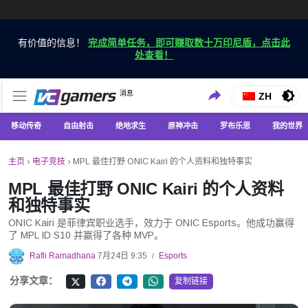
有价值的信息！
完成简单任务，即可赚取数十万印尼盾，点击此
处查看！
仅在 VCGamers 获取最新的游戏新闻
消息
VC游戏新闻
ZH
移动传奇
自由射击
绝地求生
原神冲击
罗布乐思
我的世界
主页
›
电子竞技
›
MPL 最佳打野 ONIC Kairi 的个人资料和独特事实
MPL 最佳打野 ONIC Kairi 的个人资料
和独特事实
ONIC Kairi 是菲律宾职业选手，效力于 ONIC Esports。他成功赢得
了 MPL ID S10 并赢得了各种 MVP。
Rafli Ramadhana
7月24日 9:35
Esports
/
分享文章：
复制链接