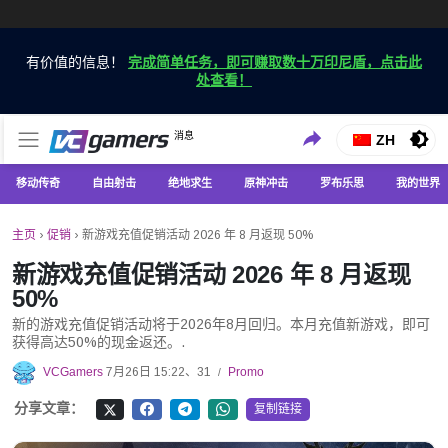
有价值的信息！
完成简单任务，即可赚取数十万印尼盾，点击此
处查看！
仅在 VCGamers 获取最新的游戏新闻
消息
VC游戏新闻
ZH
移动传奇
自由射击
绝地求生
原神冲击
罗布乐思
我的世界
主页
›
促销
›
新游戏充值促销活动 2026 年 8 月返现 50%
新游戏充值促销活动 2026 年 8 月返现
50%
新的游戏充值促销活动将于2026年8月回归。本月充值新游戏，即可
获得高达50%的现金返还。.
VCGamers
7月26日 15:22、31
Promo
/
分享文章：
复制链接