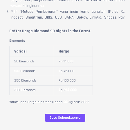
penjual dan pilih penawaran Diamond 99 in the Forest Murah terbaik
sesuai keinginanmu.
Pilih "Metode Pembayaran" yang ingin kamu gunakan (Pulsa XL,
Indosat, Smartfren, QRIS, OVO, DANA, GoPay, LinkAja, Shopee Pay,
SPay Later, Akulaku, BCA Virtual Account, Mandiri Virtual Account, BRI
Virtual Account, Maybank Virtual Account, CIMB NIAGA, BSI Virtual
Daftar Harga Diamond 99 Nights in the Forest
Account, Permata Virtual Account, ATM Bersama, Neo Commerce,
Kartu Kredit, dan Alfamart).
Diamonds
Gunakan kode promo agar Beli Diamond 99 in the Forest makin
Variasi
Harga
murah, cek Promo VCGamers [
Klik Di Sini
].
Masukkan Username Roblox (nama karakter akun tujuan) pada kolom
20 Diamonds
Rp.
14.000
yang tersedia, klik "Baca Selengkapnya" untuk informasi lebih lanjut.
Klik "Bayar", lalu selesaikan proses pembayaran sesuai petunjuk
100 Diamonds
Rp.
45.000
yang muncul di layar perangkat.
250 Diamonds
Rp.
100.000
Setelah pembayaran selesai, pesanan akan diproses dan Diamond
akan masuk ke akun Roblox dalam hitungan detik.
700 Diamonds
Rp.
250.000
Konfirmasi pesanan setelah diterima, dan berikan ulasan positif
kepada penjual untuk membantu sesama gamer menemukan penjual
Variasi dan Harga diperbarui pada
08
Agustus
2026
terbaik.
Baca Selengkapnya