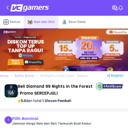
Semua
Item dan Skin
Akun Game
Bagikan
Home
Daftar Brand
99 Nights in the Forest - Roblox
Beli Diamond 99 Nights in the Forest
| Promo GERCEPJULI
5.0
dari total
1 Ulasan Pembeli
Pilih Nominal
1
Jaminan Harga Item dan Skin Termurah Buat Kamu!