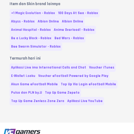
Item dan Skin brand lainnya
+1 Magic Evolution - Roblox
100 Days At Sea - Roblox
Abyss - Roblox
Albion Online
Albion Online
Animal Hospital - Roblox
Anime Overload! - Roblox
Be a Lucky Block - Roblox
Bed Wars - Roblox
Bee Swarm Simulator - Roblox
Termurah hari ini
Aplikasi Live imo International Calls and Chat
Voucher iTunes
E-Wallet i.saku
Voucher eFootball Powered by Google Play
Akun Game eFootball Mobile
Top Up Via Login eFootball Mobile
Pulsa dan PLN by.U
Top Up Game Zepeto
Top Up Game Zenless Zone Zero
Aplikasi Live YouTube