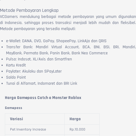
Metode Pembayaran Lengkap
VCGamers mendukung berbagai metode pembayaran yang umum digunakan
di Indonesia, sehingga proses transaksi menjadi lebih mudah dan fleksibel.
Metode pembayaran yang tersedia meliputi:
e-Wallet: DANA, OVO, GoPay, ShopeePay, LinkAja dan QRIS
Transfer Bank: Mandiri Virtual Account, BCA, BNI, BSI, BRI, Mandiri,
MayBank, Permata Bank, Panin Bank, Bank Neo Commerce
Pulsa: Indosat, XL/Axis dan Smartfren
Kartu Kredit
Paylater: Akulaku dan SPayLater
Saldo Point
Tunai di Alfamart, Indomaret dan BRI Link
Harga Gamepass Catch a Monster Roblox
Gamepass
Variasi
Harga
Pet Inventory Increase
Rp.
10.000