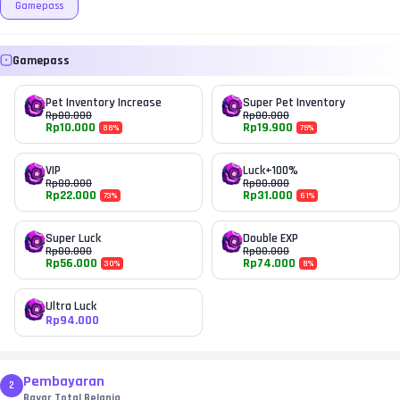
Gamepass
Gamepass
Pet Inventory Increase
Super Pet Inventory
Rp
80.000
Rp
80.000
Rp
10.000
Rp
19.900
88
%
75
%
VIP
Luck+100%
Rp
80.000
Rp
80.000
Rp
22.000
Rp
31.000
73
%
61
%
Super Luck
Double EXP
Rp
80.000
Rp
80.000
Rp
56.000
Rp
74.000
30
%
8
%
Ultra Luck
Rp
94.000
Pembayaran
2
Bayar Total Belanja