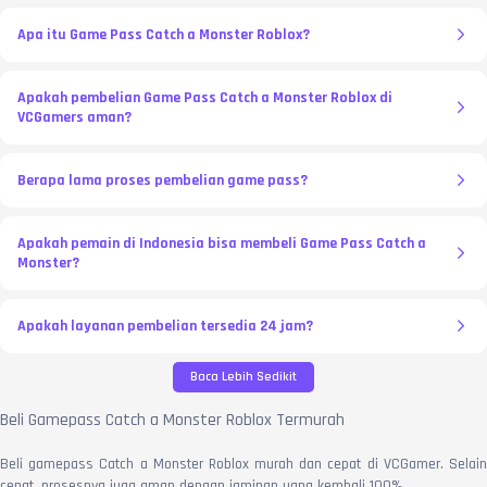
Apa itu Game Pass Catch a Monster Roblox?
Apakah pembelian Game Pass Catch a Monster Roblox di
VCGamers aman?
Berapa lama proses pembelian game pass?
Apakah pemain di Indonesia bisa membeli Game Pass Catch a
Monster?
Apakah layanan pembelian tersedia 24 jam?
Baca Lebih Sedikit
Beli Gamepass Catch a Monster Roblox Termurah
Beli gamepass Catch a Monster Roblox murah dan cepat di VCGamer. Selain
cepat, prosesnya juga aman dengan jaminan uang kembali 100%.