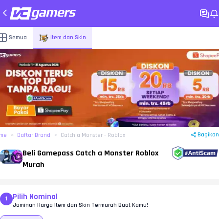
Semua
Item dan Skin
Bagikan
me
Daftar Brand
Catch a Monster - Roblox
Beli Gamepass Catch a Monster Roblox
Murah
Pilih Nominal
1
Jaminan Harga Item dan Skin Termurah Buat Kamu!