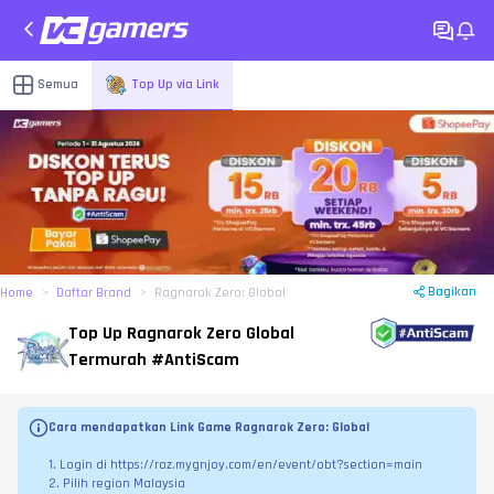
Semua
Top Up via Link
Bagikan
Home
Daftar Brand
Ragnarok Zero: Global
Top Up Ragnarok Zero Global
Termurah #AntiScam
Cara mendapatkan Link Game Ragnarok Zero: Global
1. Login di 
https://roz.mygnjoy.com/en/event/obt?section=main
2. Pilih region Malaysia