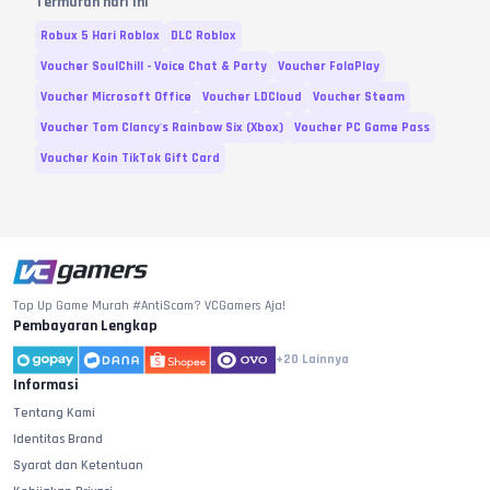
Termurah hari ini
Robux 5 Hari Roblox
DLC Roblox
Voucher SoulChill - Voice Chat & Party
Voucher FolaPlay
Voucher Microsoft Office
Voucher LDCloud
Voucher Steam
Voucher Tom Clancy's Rainbow Six (Xbox)
Voucher PC Game Pass
Voucher Koin TikTok Gift Card
Top Up Game Murah #AntiScam? VCGamers Aja!
Pembayaran Lengkap
+20
Lainnya
Informasi
Tentang Kami
Identitas Brand
Syarat dan Ketentuan