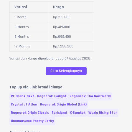
Setelah pembayaran selesai, pesanan akan masuk ke akun dalam
Variasi
Harga
satu detik
Konfirmasi pesanan dan berikan ulasan positif kepada penjual.
1 Month
Rp.
153.800
3 Months
Rp.
419.000
6 Months
Rp.
698.400
12 Months
Rp.
1.256.200
Variasi dan Harga diperbarui pada
07
Agustus
2026
Baca Selengkapnya
Top Up via Link brand lainnya
RF Online Next
Ragnarok Twilight
Ragnarok: The New World
Crystal of Atlan
Ragnarok Origin Global (Link)
Ragnarok Origin Classic
Tarisland
X-Samkok
Wuxia Rising Star
Umamusume Pretty Derby