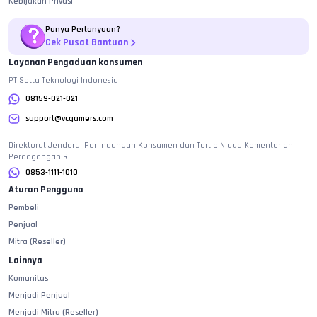
Kebijakan Privasi
Punya Pertanyaan?
Cek Pusat Bantuan
Layanan Pengaduan konsumen
PT Sotta Teknologi Indonesia
08159-021-021
support@vcgamers.com
Direktorat Jenderal Perlindungan Konsumen dan Tertib Niaga Kementerian
Perdagangan RI
0853-1111-1010
Aturan Pengguna
Pembeli
Penjual
Mitra (Reseller)
Lainnya
Komunitas
Menjadi Penjual
Menjadi Mitra (Reseller)