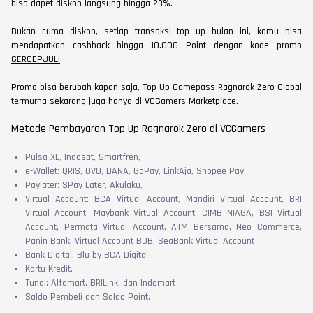
bisa dapet diskon langsung hingga 23%.
Bukan cuma diskon, setiap transaksi top up bulan ini, kamu bisa
mendapatkan cashback hingga 10.000 Point dengan kode promo
GERCEPJULI
.
Promo bisa berubah kapan saja, Top Up Gamepass Ragnarok Zero Global
termurha sekarang juga hanya di VCGamers Marketplace.
Metode Pembayaran Top Up Ragnarok Zero di VCGamers
Pulsa XL, Indosat, Smartfren,
e-Wallet: QRIS, OVO, DANA, GoPay, LinkAja, Shopee Pay,
Paylater: SPay Later, Akulaku,
Virtual Account: BCA Virtual Account, Mandiri Virtual Account, BRI
Virtual Account, Maybank Virtual Account, CIMB NIAGA, BSI Virtual
Account, Permata Virtual Account, ATM Bersama, Neo Commerce,
Panin Bank, Virtual Account BJB, SeaBank Virtual Account
Bank Digital: Blu by BCA Digital
Kartu Kredit,
Tunai: Alfamart, BRILink, dan Indomart
Saldo Pembeli dan Saldo Point.