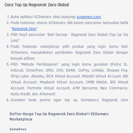
Cara Top Up Ragnarok Zero Global
Buka aplikasi VCGamers atau kunjungi
vcgamers.com
Pada halaman utama VCGamers klik kolom pencarian kemudian ketik
“
Ragnarok Zero
”
Pilih hasil pencarian “Beli Gercep - Ragnarok Zero Global (Top Up Via
Link)”
Pada halaman selanjutnya pilih produk yang ingin kamu beli,
VCGamers menyediakan pembelian Ragnarok Zero Global dengan
banyak pilihan
Pilih “Metode Pembayaran” yang ingin kamu gunakan (Pulsa XL,
Indosat, Smartfren, QRIS, OVO, DANA, GoPay, LinkAja, Shopee Pay,
SPay Later, Akulaku, BCA Virtual Account, Mandiri Virtual Account, BRI
Virtual Account, Maybank Virtual Account, CIMB NIAGA, BSI Virtual
Account, Permata Virtual Account, ATM Bersama, Neo Commerce,
Kartu Kredit, dan Alfamart)
Gunakan kode promo agar top up Gamepass Ragnarok Zero
Global makin murah, cek Promo VCGamers
[Klik Di Sini
]
Masukkan Payment Link pada kolom yang tersedia. Klik “Baca
Daftar Harga Top Up Ragnarok Zero Global | VCGamers
Selengkapnya” untuk melihat cara pembuatannya.
Marketplace
Klik “Bayar” lalu selesaikan proses pembayaran sesuai petunjuk yang
GamePass
muncul di layar perangkat