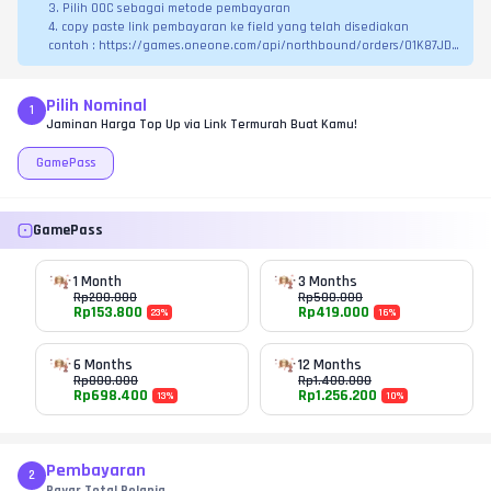
3. Pilih OOC sebagai metode pembayaran
4. copy paste link pembayaran ke field yang telah disediakan
contoh : https://games.oneone.com/api/northbound/orders/01K87JDV
HMWBWY6Y7FZ4GNZ9Y0/login
Pilih Nominal
1
Jaminan Harga Top Up via Link Termurah Buat Kamu!
GamePass
GamePass
1 Month
3 Months
Rp
200.000
Rp
500.000
Rp
153.800
Rp
419.000
23
%
16
%
6 Months
12 Months
Rp
800.000
Rp
1.400.000
Rp
698.400
Rp
1.256.200
13
%
10
%
Pembayaran
2
Bayar Total Belanja