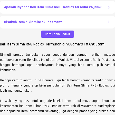
Apakah layanan Beli Item Slime RNG - Roblox tersedia 24 jam?
Bisakah item dikirim ke akun teman?
Baca Lebih Sedikit
Beli Item Slime RNG Roblox Termurah di VCGamers | #AntiScam
Nikmati proses transaksi super cepat dengan beragam pilihan metode
pembayaran yang fleksibel. Mulai dari e-Wallet, Virtual Account Bank, PayLater,
hingga berbagai opsi pembayaran lainnya yang bisa kamu pilih sesuai
kebutuhan.
Belanja item favoritmu di VCGamers juga lebih hemat karena tersedia banyak
promo menarik yang siap bikin pengalaman Beli Item Slime RNG- Roblox jadi
lebih menguntungkan.
Ini waktu yang pas untuk upgrade koleksi item terbaikmu. Jangan lewatkan
kesempatan beli item Slime RNG - Roblox termurah di VCGamers Marketplace
dan dapatkan item incaranmu sekarang juga dengan proses yang praktis dan