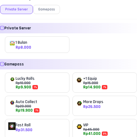
Private Server
Gamepass
Private Server
1 Bulan
Rp
8.000
Gamepass
Lucky Rolls
+1 Equip
Rp
10.000
Rp
15.000
Rp
9.900
Rp
14.900
1
%
1
%
Auto Collect
More Drops
Rp
20.000
Rp
26.500
Rp
19.900
1
%
Fast Roll
VIP
Rp
31.500
Rp
45.000
Rp
41.000
9
%