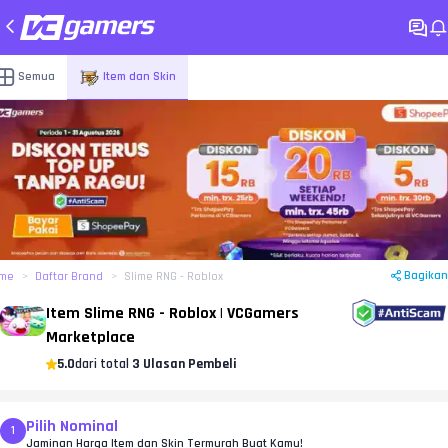
Semua
Item dan Skin
Bagikan
me
Daftar Brand
Slime RNG - Roblox
Item Slime RNG - Roblox | VCGamers
Marketplace
5.0
dari total
3 Ulasan Pembeli
Pilih Nominal
1
Jaminan Harga Item dan Skin Termurah Buat Kamu!