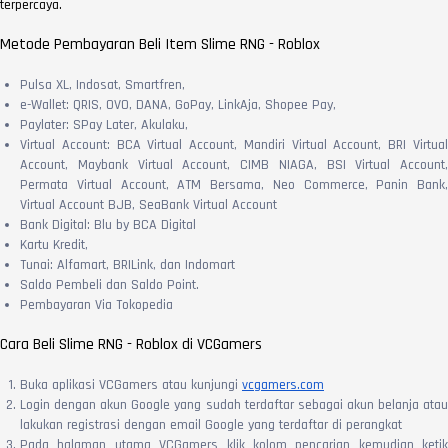
terpercaya.
Metode Pembayaran Beli Item Slime RNG - Roblox
Pulsa XL, Indosat, Smartfren,
e-Wallet: QRIS, OVO, DANA, GoPay, LinkAja, Shopee Pay,
Paylater: SPay Later, Akulaku,
Virtual Account: BCA Virtual Account, Mandiri Virtual Account, BRI Virtual
Account, Maybank Virtual Account, CIMB NIAGA, BSI Virtual Account,
Permata Virtual Account, ATM Bersama, Neo Commerce, Panin Bank,
Virtual Account BJB, SeaBank Virtual Account
Bank Digital: Blu by BCA Digital
Kartu Kredit,
Tunai: Alfamart, BRILink, dan Indomart
Saldo Pembeli dan Saldo Point.
Pembayaran Via Tokopedia
Cara Beli Slime RNG - Roblox di VCGamers
Buka aplikasi VCGamers atau kunjungi
vcgamers.com
Login dengan akun Google yang sudah terdaftar sebagai akun belanja atau
lakukan registrasi dengan email Google yang terdaftar di perangkat
Pada halaman utama VCGamers klik kolom pencarian kemudian ketik