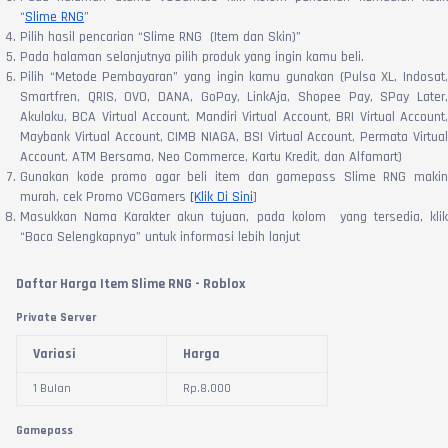
“
Slime RNG
”
Pilih hasil pencarian “Slime RNG (Item dan Skin)”
Pada halaman selanjutnya pilih produk yang ingin kamu beli.
Pilih “Metode Pembayaran” yang ingin kamu gunakan (Pulsa XL, Indosat,
Smartfren, QRIS, OVO, DANA, GoPay, LinkAja, Shopee Pay, SPay Later,
Akulaku, BCA Virtual Account, Mandiri Virtual Account, BRI Virtual Account,
Maybank Virtual Account, CIMB NIAGA, BSI Virtual Account, Permata Virtual
Account, ATM Bersama, Neo Commerce, Kartu Kredit, dan Alfamart)
Gunakan kode promo agar beli item dan gamepass Slime RNG makin
murah, cek Promo VCGamers
[Klik Di Sini
]
Masukkan Nama Karakter akun tujuan, pada kolom yang tersedia, klik
“Baca Selengkapnya” untuk informasi lebih lanjut
Klik “Bayar” lalu selesaikan proses pembayaran sesuai petunjuk yang
muncul di layar perangkat
Daftar Harga Item Slime RNG - Roblox
Setelah pembayaran selesai, pesanan akan masuk ke akun dalam satu
detik
Private Server
Konfirmasi pesanan dan berikan ulasan positif kepada penjual.
Variasi
Harga
1 Bulan
Rp.
8.000
Gamepass