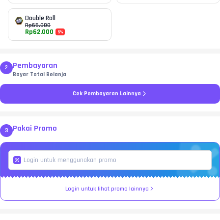
Double Roll
Rp
65.000
Rp
62.000
5
%
Pembayaran
2
Bayar Total Belanja
Cek Pembayaran Lainnya
Pakai Promo
3
Login untuk lihat promo lainnya