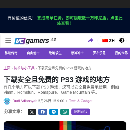
有价值的信息！
完成简单任务，即可赚取数十万印尼盾，点击此
处查看！
仅在 VCGamers 获取最新的游戏新闻
消息
VC游戏新闻
ZH
移动传奇
自由射击
绝地求生
原神冲击
罗布乐思
我的世界
主页
›
技术与小工具
›
下载安全且免费的 PS3 游戏的地方
下载安全且免费的 PS3 游戏的地方
有几个地方可以下载 PS3 游戏，您可以安全且免费地使用，例如
Vimm、Romsfun、Romspure、Game Mountain 等。
Dudi Adiansyah
5月26日 15 9:00
Tech & Gadget
/
分享文章：
复制链接