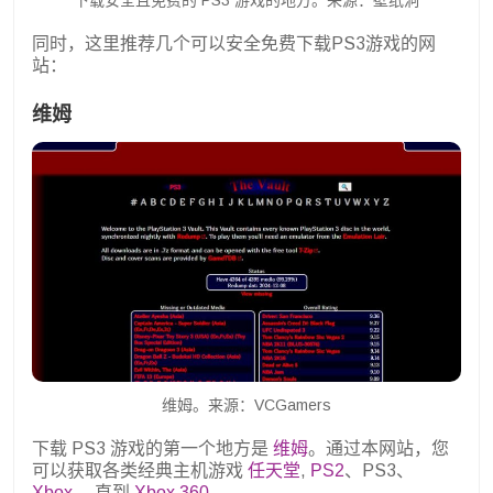
同时，这里推荐几个可以安全免费下载PS3游戏的网
站：
维姆
维姆。来源：VCGamers
下载 PS3 游戏的第一个地方是
维姆
。通过本网站，您
可以获取各类经典主机游戏
任天堂
,
PS2
、PS3、
Xbox
， 直到
Xbox 360
.