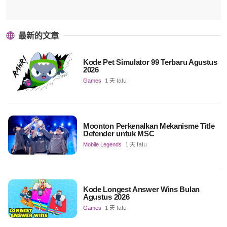
最新的文章
Kode Pet Simulator 99 Terbaru Agustus
2026
Games
1 天 lalu
Moonton Perkenalkan Mekanisme Title
Defender untuk MSC
Mobile Legends
1 天 lalu
Kode Longest Answer Wins Bulan
Agustus 2026
Games
1 天 lalu