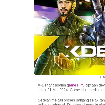
XDe
X-Defiant adalah g
ame FPS
ciptaan deve
sejak 21 Mei 2024. Game ini tersedia un
Setelah melalui proses panjang sejak t
miliknya tahun ini. Di game ini pemain