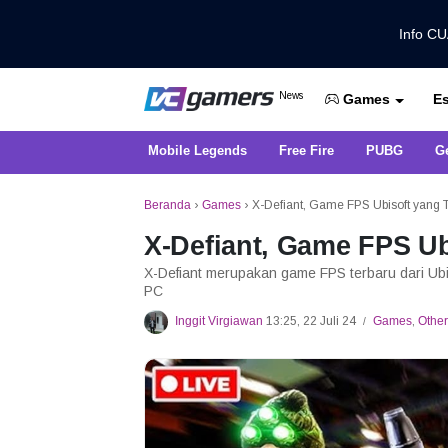
Info C
Dapatkan Berita Games Terbaru Ha
News
Es
VCGamers News
Games
Mobile Legends
Free Fire
PUBG
G
Beranda
›
Games
›
X-Defiant, Game FPS Ubisoft yang T
X-Defiant, Game FPS Ub
X-Defiant merupakan game FPS terbaru dari Ubis
PC
Inggit Virgiawan
13:25, 22 Juli 24
Games
,
Other
/