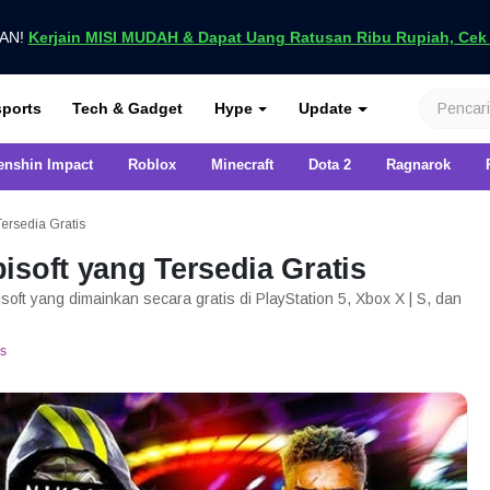
UAN!
Kerjain MISI MUDAH & Dapat Uang Ratusan Ribu Rupiah, Cek D
nya di VCGamers
ports
Tech & Gadget
Hype
Update
enshin Impact
Roblox
Minecraft
Dota 2
Ragnarok
ersedia Gratis
isoft yang Tersedia Gratis
oft yang dimainkan secara gratis di PlayStation 5, Xbox X | S, dan
s