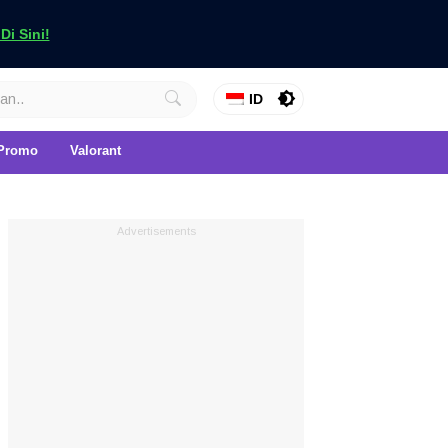
i Sini!
ID
Promo
Valorant
Advertisements