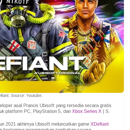
fiant. Source: Youtube.
loper asal Prancis Ubisoft yang tersedia secara gratis
tuk platform PC, PlayStation 5, dan
Xbox Series X
| S.
ahun 2021 akhirnya Ubisoft meluncurkan game
XDefiant
 akan bertempur menggunakan tembakan secara