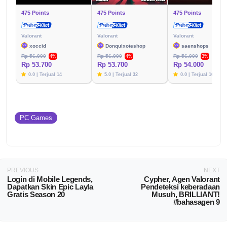
475 Points
475 Points
475 Points
Valorant
Valorant
Valorant
xoccid
Donquixoteshop
saenshops
Rp 56.000
Rp 56.000
Rp 56.000
4%
4%
3%
Rp 53.700
Rp 53.700
Rp 54.000
0.0 | Terjual 14
5.0 | Terjual 32
0.0 | Terjual 16
PC Games
PREVIOUS
NEXT
Login di Mobile Legends,
Cypher, Agen Valorant
Dapatkan Skin Epic Layla
Pendeteksi keberadaan
Gratis Season 20
Musuh, BRILLIANT!
#bahasagen 9