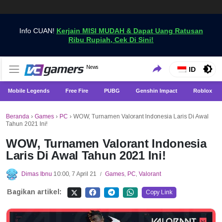
Info CUAN!
Kerjain MISI MUDAH & Dapat Uang Ratusan
Ribu Rupiah, Cek Di Sini!
Dapatkan Berita Games Terbaru Hanya di VCGamers
News
VCGamers News
ID
Mobile Legends
Free Fire
PUBG
Genshin Impact
Roblox
Beranda
›
Games
›
PC
›
WOW, Turnamen Valorant Indonesia Laris Di Awal
Tahun 2021 Ini!
WOW, Turnamen Valorant Indonesia
Laris Di Awal Tahun 2021 Ini!
Dimas Ibnu
10:00, 7 April 21
Games
,
PC
,
Valorant
/
Bagikan artikel:
Copy Link