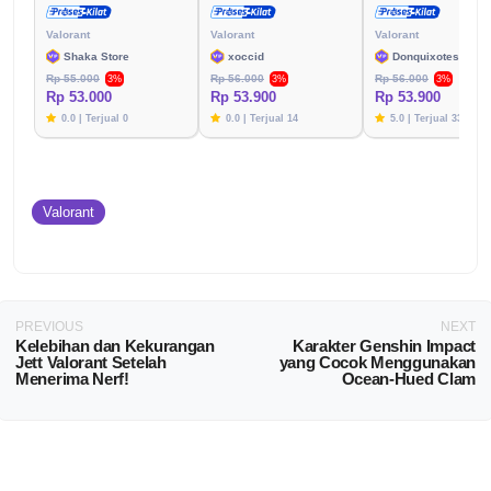
Valorant
Valorant
Valorant
Shaka Store
xoccid
Donquixoteshop
Rp 55.000
Rp 56.000
Rp 56.000
3%
3%
3%
Rp 53.000
Rp 53.900
Rp 53.900
0.0 | Terjual 0
0.0 | Terjual 14
5.0 | Terjual 33
Valorant
PREVIOUS
NEXT
Kelebihan dan Kekurangan
Karakter Genshin Impact
Jett Valorant Setelah
yang Cocok Menggunakan
Menerima Nerf!
Ocean-Hued Clam