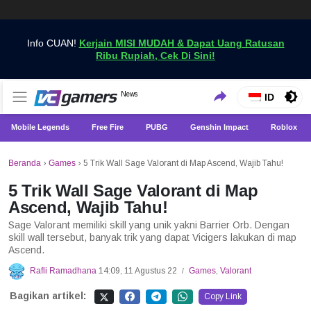
Info CUAN!
Kerjain MISI MUDAH & Dapat Uang Ratusan
Ribu Rupiah, Cek Di Sini!
Dapatkan Berita Games Terbaru Hanya di VCGamers
News
VCGamers News
ID
Mobile Legends
Free Fire
PUBG
Genshin Impact
Roblox
Beranda
›
Games
›
5 Trik Wall Sage Valorant di Map Ascend, Wajib Tahu!
5 Trik Wall Sage Valorant di Map
Ascend, Wajib Tahu!
Sage Valorant memiliki skill yang unik yakni Barrier Orb. Dengan
skill wall tersebut, banyak trik yang dapat Vicigers lakukan di map
Ascend.
Rafli Ramadhana
14:09, 11 Agustus 22
Games
,
Valorant
/
Bagikan artikel:
Copy Link