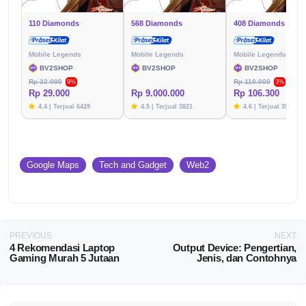
110 Diamonds
568 Diamonds
408 Diamonds
Mobile Legends
Mobile Legends
Mobile Legends
BV2SHOP
BV2SHOP
BV2SHOP
Rp 32.000
Rp 110.000
9%
3%
Rp 29.000
Rp 9.000.000
Rp 106.300
4.4 | Terjual 6429
4.5 | Terjual 3821
4.6 | Terjual 3576
Google Maps
Tech and Gadget
Web2
PREVIOUS
NEXT
4 Rekomendasi Laptop
Output Device: Pengertian,
Gaming Murah 5 Jutaan
Jenis, dan Contohnya