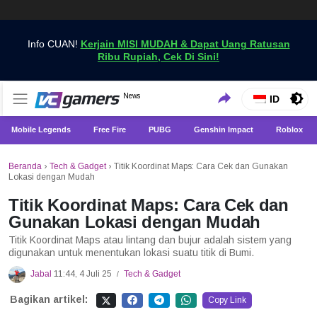
Info CUAN!
Kerjain MISI MUDAH & Dapat Uang Ratusan
Ribu Rupiah, Cek Di Sini!
Dapatkan Berita Games Terbaru Hanya di VCGamers
News
VCGamers News
ID
Mobile Legends
Free Fire
PUBG
Genshin Impact
Roblox
Beranda
›
Tech & Gadget
›
Titik Koordinat Maps: Cara Cek dan Gunakan
Lokasi dengan Mudah
Titik Koordinat Maps: Cara Cek dan
Gunakan Lokasi dengan Mudah
Titik Koordinat Maps atau lintang dan bujur adalah sistem yang
digunakan untuk menentukan lokasi suatu titik di Bumi.
Jabal
11:44, 4 Juli 25
Tech & Gadget
/
Bagikan artikel:
Copy Link