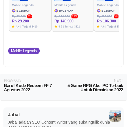
Mobile Legends
Mobile Legends
Mobile Legends
BV2SHOP
BV2SHOP
BV2SHOP
Rp 32.000
Rp 170.000
Rp 110.000
8%
13%
3%
Rp 29.200
Rp 146.900
Rp 106.300
4.4 | Terjual 6410
4.5 | Terjual 3821
4.6 | Terjual 3576
Mobile Legends
PREVIOUS
NEXT
Baru! Kode Redeem FF 7
5 Game RPG Aksi PC Terbaik
Agustus 2022
Untuk Dimainkan 2022
Jabal
Jabal adalah SEO Content Writer yang suka ngulik dunia