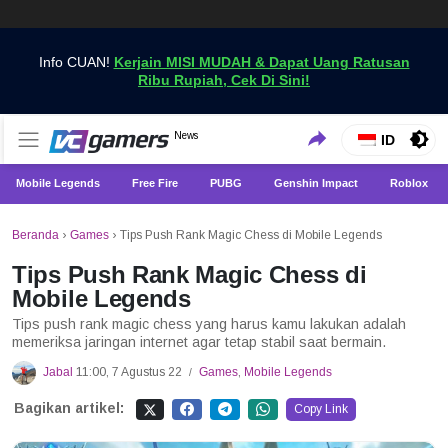
Info CUAN!
Kerjain MISI MUDAH & Dapat Uang Ratusan
Ribu Rupiah, Cek Di Sini!
Dapatkan Berita Games Terbaru Hanya di VCGamers
News
VCGamers News
ID
Mobile Legends
Free Fire
PUBG
Genshin Impact
Roblox
Beranda
›
Games
›
Tips Push Rank Magic Chess di Mobile Legends
Tips Push Rank Magic Chess di
Mobile Legends
Tips push rank magic chess yang harus kamu lakukan adalah
memeriksa jaringan internet agar tetap stabil saat bermain.
Jabal
11:00, 7 Agustus 22
Games
,
Mobile Legends
/
Bagikan artikel:
Copy Link