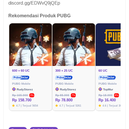
discord.gg/EDWvQ9jQEp
Rekomendasi Produk PUBG
600 + 60 UC
300 + 25 UC
60 UC
PUBG Mobile
PUBG Mobile
PUBG Mobile
RudyStorez
RudyStorez
TopMur
Rp 165.000
Rp 85.000
Rp 18.000
3%
7%
8%
Rp 158.700
Rp 78.800
Rp 16.400
4.7 | Terjual 5654
4.7 | Terjual 5261
4.6 | Terjual 3020