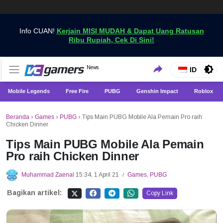
Info CUAN!
Kerjain MISI MUDAH & Dapat Uang Ratusan
Ribu Rupiah, Cek Di Sini!
Dapatkan Berita Games Terbaru Hanya di VCGamers
News
VCGamers News
ID
Mobile Legends
Free Fire
PUBG
Genshin Impact
Roblox
Beranda
›
Games
›
PUBG
›
Tips Main PUBG Mobile Ala Pemain Pro raih
Chicken Dinner
Tips Main PUBG Mobile Ala Pemain
Pro raih Chicken Dinner
Muhammad Zaenal
15:34, 1 April 21
Games
,
PUBG
/
Bagikan artikel:
Copy Link